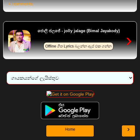
4 comments:
ජොලි ජලජේ - jolly jalage (Bimal Jayakody)
›
Offline ගීත Lyrics බලන්න ඇප් එක ගන්න
›
Home