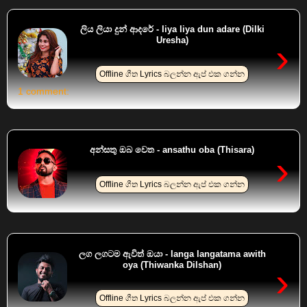
ලිය ලියා දුන් ආදරේ - liya liya dun adare (Dilki
Uresha)
›
Offline ගීත Lyrics බලන්න ඇප් එක ගන්න
1 comment:
අන්සතු ඔබ වෙත - ansathu oba (Thisara)
›
Offline ගීත Lyrics බලන්න ඇප් එක ගන්න
ලග ලගටම ඇවිත් ඔයා - langa langatama awith
oya (Thiwanka Dilshan)
›
Offline ගීත Lyrics බලන්න ඇප් එක ගන්න