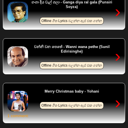
ගංගා දිය වැල් ගලා - Ganga diya ral gala (Punsiri
›
Soyza)
Offline ගීත Lyrics බලන්න ඇප් එක ගන්න
වන්නි වන පෙතේ - Wanni wana pethe (Sunil
›
Edirisinghe)
Offline ගීත Lyrics බලන්න ඇප් එක ගන්න
Merry Christmas baby - Yohani
›
Offline ගීත Lyrics බලන්න ඇප් එක ගන්න
1 comment: