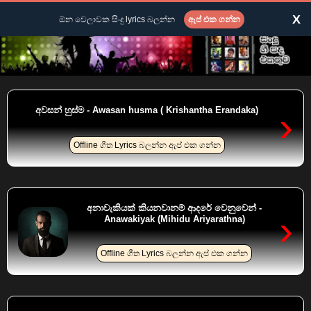
X
ඕන වෙලාවක සිංදු lyrics බලන්න
ඇප් එක ගන්න
›
අවසන් හුස්ම - Awasan husma ( Krishantha Erandaka)
Offline ගීත Lyrics බලන්න ඇප් එක ගන්න
අනාවැකියක් කියනවානම් ආදරේ වෙනුවෙන් -
›
Anawakiyak (Mihidu Ariyarathna)
Offline ගීත Lyrics බලන්න ඇප් එක ගන්න