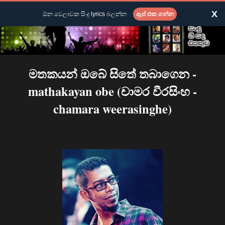
X
ඕන වෙලාවක සිංදු lyrics බලන්න
ඇප් එක ගන්න
මතකයන් ඔබේ සිතේ තබාගෙන -
mathakayan obe (චාමර වීරසිංහ -
chamara weerasinghe)