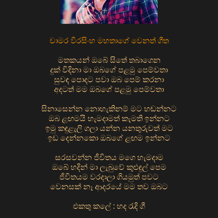
චාමර වීරසිංහ මහතාගේ වෙනත් ගීත
මතකයන් ඔබේ සිතේ තබාගෙන
දුක් විදිනා මා ඔබගේ පළමු පෙම්වතා
සුවඳ පොදට පවා ඔබ පෙම් කරනා
අදටත් මම ඔබගේ පළමු පෙම්වතා
සිනාසෙන්න නොහැකිනම් මට හඬන්නට
ඔබ ළඟමයි හැමදාමත් කැමති ඉන්නට
ඉමු කඳුළැලි ගලා යන්න යනතුරුවත් මට
ඉඩ දෙන්නකො ඔබගේ ළඟම ඉන්නට
සරසවන්න ජීවිතය මගෙ හැමදාම
ඔබේ හදින් මා ලැබුවේ කුළුඳුල් පෙම
ජීවිතයම වරදාලා ගියමුත් පවට
වෙනසක් නෑ ආදරයේ මම තව ඔබට
එකතු කලේ : හද රැදි ගී