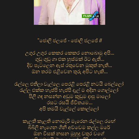
"ජොලි ජලජේ - ජොලි ජලජේ //
උගුර උගුර කෙකර කෙකර නොබොමු අපි...
ගුඩු ගුඩු ගා එක හුස්මක් ඊට ඇති...
දිව පැටලෙන ඇස් රතුවෙන මුකුත් නැති...
ඕන තරම් එළිවෙන තුරු අපිට හැකි...
රැල්ලෙ එතිලා වැල්ලෙ පෙරළි පෙරළි නටයි බෙල්ලෝ
රැල්ල එක්ක හැප්පි හැප්පි දැල් ම අදින ගොල්ලෝ
පිලී ගඳ නසන්න අඩුම කුඩුම දාපු මාලෝ
රසට රසයි ජීවිතයම...
අපි තමයි වැල්ලේ කොල්ලෝ
කැලති කැලති නොමැරි මැරෙන රැල්ලෙ රඟේ
බිබිලි නැගෙන ගිනි අව්වෙම කල්ල මරේ
ඕන විසක් නසන මුහුදු වතුර වගේ