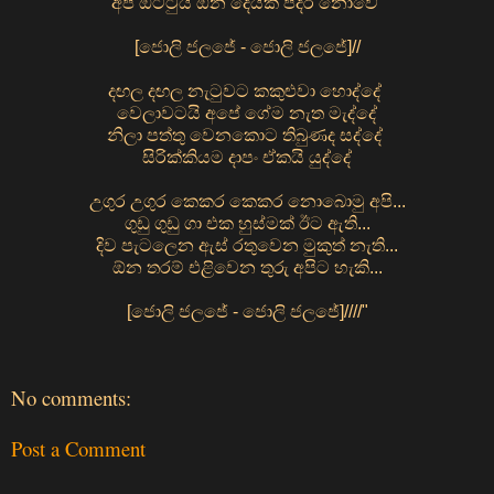
අපි ඔට්ටුයි ඕන දෙයක් පදිරි නොවේ
[ජොලි ජලජේ - ජොලි ජලජේ]//
දඟල දඟල නැටුවට කකුළුවා හොද්දේ
වෙලාවටයි අපේ ගේම නැත මැද්දේ
නිලා පත්තු වෙනකොට තිබුණද සද්දේ
සිරික්කියම දාපං ඒකයි යුද්දේ
උගුර උගුර කෙකර කෙකර නොබොමු අපි...
ගුඩු ගුඩු ගා එක හුස්මක් ඊට ඇති...
දිව පැටලෙන ඇස් රතුවෙන මුකුත් නැති...
ඕන තරම් එළිවෙන තුරු අපිට හැකි...
[ජොලි ජලජේ - ජොලි ජලජේ]////"
No comments:
Post a Comment