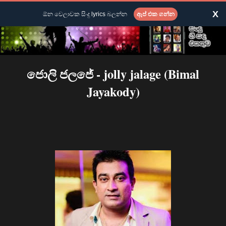
X
ඕන වෙලාවක සිංදු lyrics බලන්න
ඇප් එක ගන්න
ජොලි ජලජේ - jolly jalage (Bimal
Jayakody)