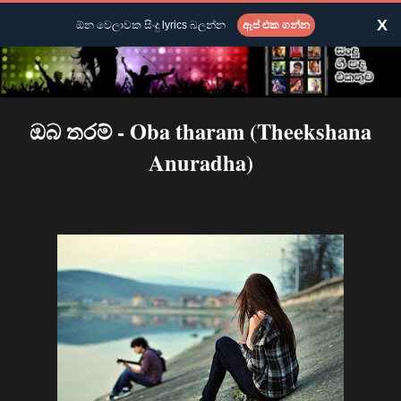
X
ඕන වෙලාවක සිංදු lyrics බලන්න
ඇප් එක ගන්න
ඔබ තරම් - Oba tharam (Theekshana
Anuradha)