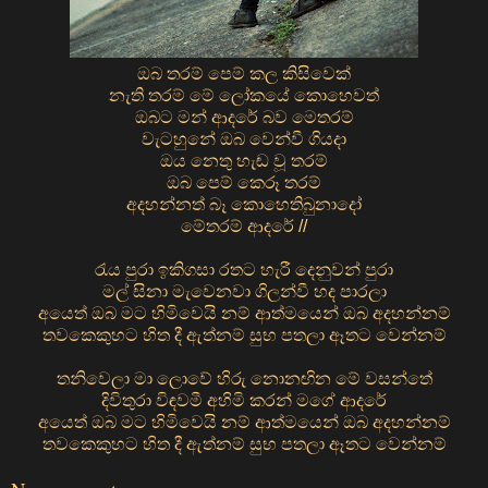
ඔබ තරම් පෙම් කල කිසිවෙක්
නැති තරම් මේ ලෝකයේ කොහෙවත්
ඔබට මන් ආදරේ බව මෙතරම්
වැටහුනේ ඔබ වෙන්වී ගියදා
ඔය නෙතු හැඬ වූ තරම්
ඔබ පෙම් කෙරූ තරම්
අදහන්නත් බෑ කොහෙතිබුනාදෝ
මේතරම් ආදරේ //
රැය පුරා ඉකිගසා රතට හැරී දෙනුවන් පුරා
මල් සිනා මැවෙනවා ගිලන්වී හද පාරලා
අයෙත් ඔබ මට හිමිවෙයි නම් ආත්මයෙන් ඔබ අදහන්නම්
තවකෙකුහට හිත දී ඇත්නම් සුභ පතලා ඈතට වෙන්නම්
තනිවෙලා මා ලොවේ හිරු නොනඟින මේ වසන්තේ
දිවිතුරා විඳවමී අහිමි කරන් මගේ ආදරේ
අයෙත් ඔබ මට හිමිවෙයි නම් ආත්මයෙන් ඔබ අදහන්නම්
තවකෙකුහට හිත දී ඇත්නම් සුභ පතලා ඈතට වෙන්නම්