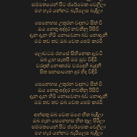
සම්මතයෙන් පිට ප්රේමෙක වෙලිලා
මග හැර යන්නට බැරිලෙස බැඳිලා
සෙනෙහස උතුරන වදනට සිත් වී
ඔය නෙතු අද්දර නවතිනු රිසිවී
දැන දැන හිමි නොවෙනා බව නොදැනී
මම තව තව ඔබ වෙත පෙම් කරමී
ලොවටම රහසේ සිහිනෙක දැවටී
ඔබ ළඟ සැතපී මම සුව විඳිමී
වරදක් නොකරම වරදෙහි බැඳුනී
සිත සනසාගෙන දුර හිද විඳිමී
සෙනෙහස උතුරන වදනට සිත් වී
ඔය නෙතු අද්දර නවතිනු රිසිවී
දැන දැන හිමි නොවෙනා බව නොදැනී
මම තව තව ඔබ වෙත පෙම් කරමී
අන්සතු ඔබ වෙත මගෙ හිත බැඳිලා
ඔබ ගැන සෙනෙහස හිත තුල පිරිලා
සම්මතයෙන් පිට ප්රේමෙක වෙලිලා
මග හැර යන්නට බැරිලෙස බැඳිලා