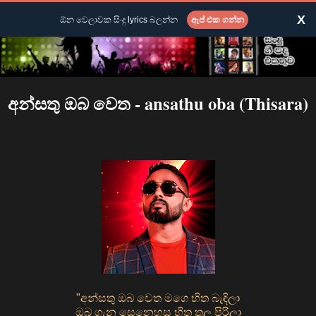
X
ඕන වෙලාවක සිංදු lyrics බලන්න
ඇප් එක ගන්න
අන්සතු ඔබ වෙත - ansathu oba (Thisara)
"අන්සතු ඔබ වෙත මගෙ හිත බැඳිලා
ඔබ ගැන සෙනෙහස හිත තුල පිරිලා