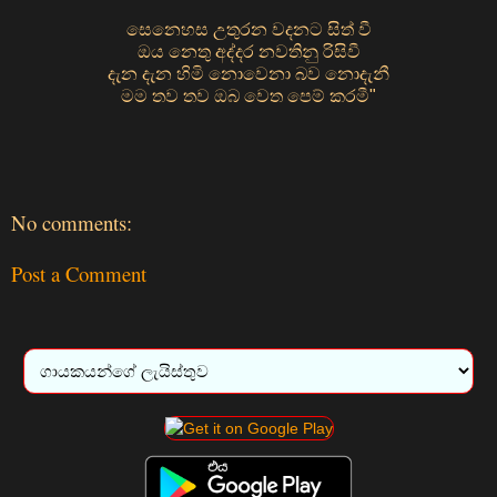
සෙනෙහස උතුරන වදනට සිත් වී
ඔය නෙතු අද්දර නවතිනු රිසිවී
දැන දැන හිමි නොවෙනා බව නොදැනී
මම තව තව ඔබ වෙත පෙම් කරමී"
No comments:
Post a Comment