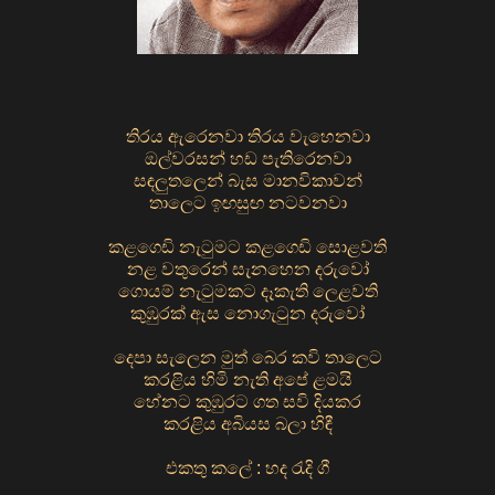
තිරය ඇරෙනවා තිරය වැහෙනවා
ඔල්වරසන් හඩ පැතිරෙනවා
සඳලුතලෙන් බැස මානවිකාවන්
තාලෙට ඉඟසුඟ නටවනවා
කළගෙඩි නැටුමට කළගෙඩි සොළවති
නළ වතුරෙන් සැනහෙන දරුවෝ
ගොයම් නැටුමකට දෑකැති ලෙළවති
කුඹුරක් ඇස නොගැටුන දරුවෝ
දෙපා සැලෙන මුත් බෙර කවි තාලෙට
කරළිය හිමි නැති අපේ ළමයි
හේනට කුඹුරට ගත සවි දියකර
කරළිය අබියස බලා හිඳී
එකතු කලේ : හද රැදි ගී