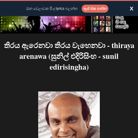
X
ඕන වෙලාවක සිංදු lyrics බලන්න
ඇප් එක ගන්න
තිරය ඇරෙනවා තිරය වැහෙනවා - thiraya
arenawa (සුනිල් එදිරිසිංහ - sunil
edirisingha)