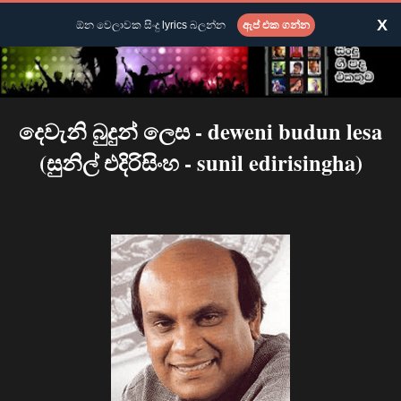
X
ඕන වෙලාවක සිංදු lyrics බලන්න
ඇප් එක ගන්න
දෙවැනි බුදුන් ලෙස - deweni budun lesa
(සුනිල් එදිරිසිංහ - sunil edirisingha)