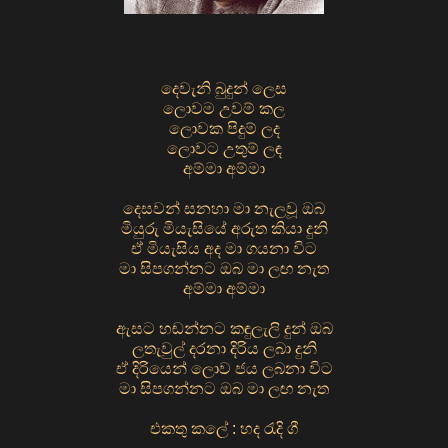
දෙවැනි බුදුන් ලෙස
ලොවම උවම් කල
ලොවක පිදුම් ලද
ලොවට උතුම් ලඳ
අම්මා අම්මා
දෙසවන් සනහා මා නැලවූ ඔබ
මියුරු මියැසියේ අරුත කියා දුනි
ඒ මියැසිය අද මා ගයනා විට
මා සිපගන්නට ඔබ මා ලඟ නැත
අම්මා අම්මා
ඇසට හඬන්නට කඳුලැලි දුන් ඔබ
ලතැවුල් දරනා දිරිය ලබා දුනි
ඒ දිරියෙන් ලොව ජය ලබනා විට
මා සිපගන්නට ඔබ මා ලඟ නැත
එකතු කලේ : හද රැදි ගී