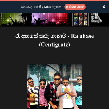
X
ඕන වෙලාවක සිංදු lyrics බලන්න
ඇප් එක ගන්න
රෑ අහසේ තරු ගානට - Ra ahase
(Centigratz)