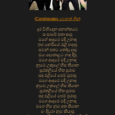
(Centrigrates වෙනත් ගීත)
දුර විහිදෙන අනන්තයට
සංසාරේ පතා ආපු
මගේ ආදරෙ මදි උනාද
ඉඟ නෙරියේ රැළි හදාපු
සවන් පතට තෝඩු දාපු
ඔය දෙතොළට හාදු දීපු
මගෙ ආදරෙ මදි උනාද
නුඹෙ උකුලේ හිස තියාන
සුරතලියේ හිත පුරාම
සඳ එළියේ පෙම් පුරාපු
මගෙ ආදරෙ මදි උනාද
නුඹෙ උකලේ හිස තියාන
සුරතලියේ හිත පුරාම
සඳ එළියේ පෙම් පුරාපු
මගෙ ආදරෙ මදි උනාද
මගෙ හිස නුඹ අත තියාන
මං දිවුරා නුඹ කියාපු