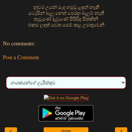
නුවර උයන් මැද හමුවු ළඳුන් නැතී
යටැසින් බැලු නෙත් පෙරදා බැලුම් නැතී
තැවුණේ දැවුණේ පිරිසිදු සිතකිනි
එකම ලඳක් වෙත පෙම් කළ උමතුවෙනි
No comments:
Post a Comment
‹
›
Home