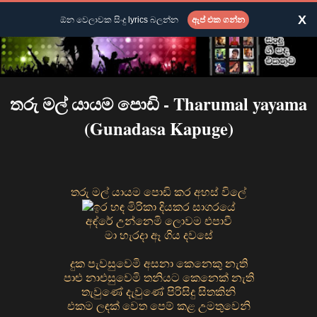
X
ඕන වෙලාවක සිංදු lyrics බලන්න
ඇප් එක ගන්න
තරු මල් යායම පොඩි - Tharumal yayama
(Gunadasa Kapuge)
තරු මල් යායම පොඩි කර අහස් විලේ
ඉර හඳ මිරිකා දියකර සාගරයේ
අඳ්රේ උන්නෙමි ලොවම එපාවී
මා හැරදා ඈ ගිය දවසේ
දුක පැවසුවෙමි අසනා කෙනෙකු නැති
පාළු නාඑසුවෙමි තනියට කෙනෙක් නැති
තැවුණේ දැවුණේ පිරිසිදු සිතකිනි
එකම ලඳක් වෙත පෙම් කළ උමතුවෙනි