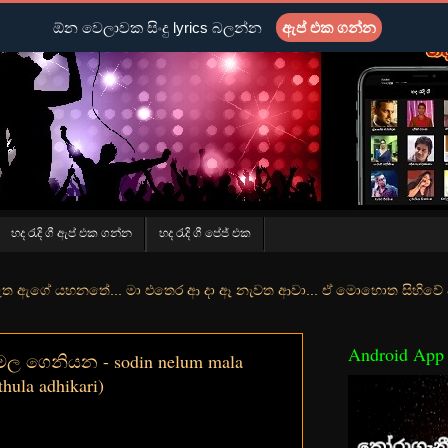
ඕන වෙලාවක සිංදු lyrics බලන්න
ඇප් එක ගන්න
හද රැදි ගී ඇප් එක ගන්න
හද රැදි ගී පේජ් එක
ේ... මා එතෙර ආ දා ඈ නැවත ආවා... ඒ මොහොත සිහිවේ අද වගේ... මා හා තුර
Android App
මල ගෙනියන - sodin nelum mala
hula adhikari)