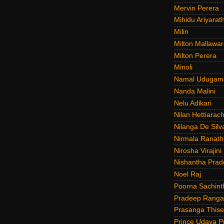
Mervin Perera
Mihidu Ariyarat
Milin
Milton Mallawar
Milton Perera
Minoli
Namal Udugam
Nanda Malini
Nelu Adikari
Nilan Hettiarach
Nilanga De Silv
Nirmala Ranat
Nirosha Virajini
Nishantha Prad
Noel Raj
Poorna Sachint
Pradeep Rang
Prasanga Thise
Prince Udaya P