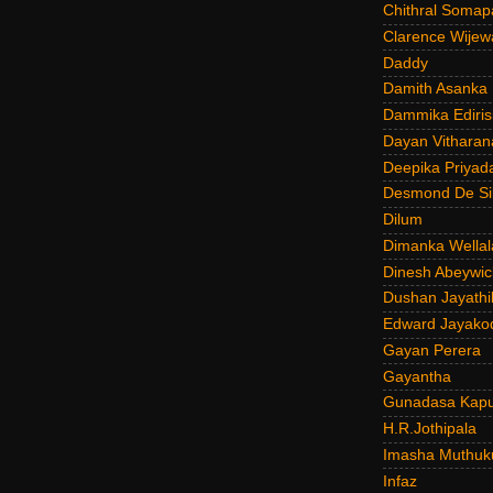
Chithral Somap
Clarence Wijew
Daddy
Damith Asanka
Dammika Ediris
Dayan Vitharan
Deepika Priyad
Desmond De Si
Dilum
Dimanka Wellal
Dinesh Abeywi
Dushan Jayathi
Edward Jayako
Gayan Perera
Gayantha
Gunadasa Kap
H.R.Jothipala
Imasha Muthuk
Infaz