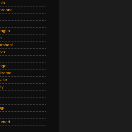
ala
ardana
ingha
a
arshani
lva
age
ckrama
lake
dy
uge
umari