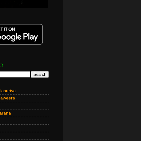
න
asuriya
laweera
arana