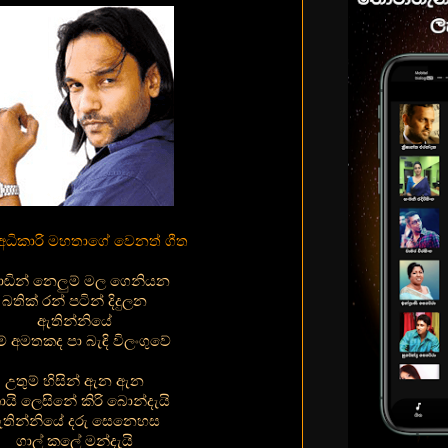
අධිකාරි මහතාගේ වෙනත් ගීත
ඬින් නෙලුම් මල ගෙනියන
බතික් රන් පටින් දිදුලන
ඇතින්නියේ
් අමතකද පා බැඳි විලංගුවේ
උතුම් හිසින් ඇන ඇන
යි ලෙසිනේ කිරි බොන්දැයි
තින්නියේ දරු සෙනෙහස
ගාල් කලේ මන්දැයි