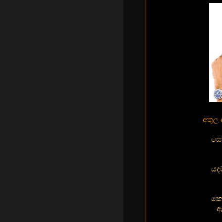
අතුල 
සො
යදම
කො
ඇ