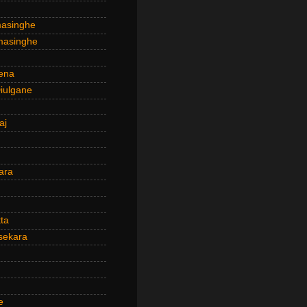
masinghe
masinghe
ena
iulgane
aj
ara
ta
sekara
e