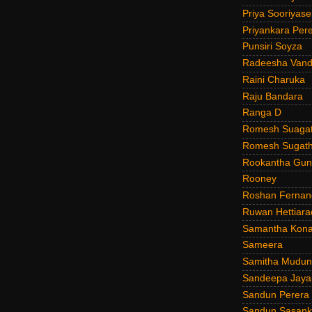
Priya Sooriyas
Priyankara Per
Punsiri Soyza
Radeesha Van
Raini Charuka
Raju Bandara
Ranga D
Romesh Suagat
Romesh Sugath
Rookantha Guna
Rooney
Roshan Fernan
Ruwan Hettiara
Samantha Kona
Sameera
Samitha Mudun
Sandeepa Jayal
Sandun Perera
Sandun Sasank