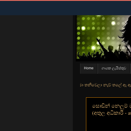
Home
ගායක ලැයිස්තුව
න් මුහුදු තීරේ ගල් මල් පිපුන යායේ මා තනිවෙලා නැව් තලේ ඈ ඇත ඇගේ යහනත
සොඬින් නෙලුම් 
(අතුල අධිකාරී - at