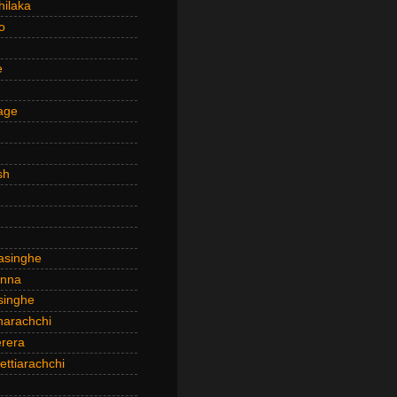
hilaka
o
e
age
sh
asinghe
anna
inghe
narachchi
rera
ttiarachchi