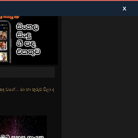
X
ුළු වීලා දෑසේ කදුළු බීලා රහසේ සුසුම් ලෑ හඩ ඇසේ... නිල්වන් මුහුදු තී