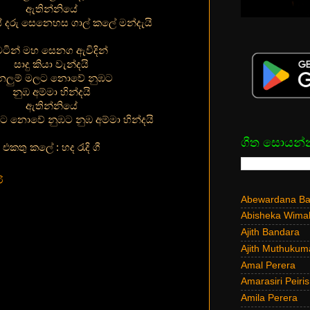
ඇතින්නියේ
 දරු සෙනෙහස ගාල් කලේ මන්දැයි
වටින් මහ සෙනග ඇවිදින්
සාදු කියා වැන්දයි
ෙලුම් මලට නොවේ නුඹට
නුඹ අම්මා හින්දයි
ඇතින්නියේ
ට නොවේ නුඹට නුඹ අම්මා හින්දයි
ගීත සොයන්
එකතු කලේ : හද රැදි ගී
ි
Abewardana Bal
Abisheka Wima
Ajith Bandara
Ajith Muthukum
Amal Perera
Amarasiri Peiris
Amila Perera