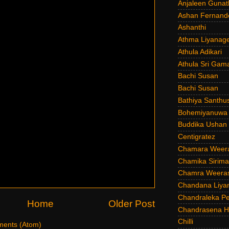
Anjaleen Gunat
Ashan Fernand
Ashanthi
Athma Liyanag
Athula Adikari
Athula Sri Gam
Bachi Susan
Bachi Susan
Bathiya Santhu
Bohemiyanuwa
Buddika Ushan
Centigratez
Chamara Weer
Chamika Sirim
Chamra Weeras
Chandana Liya
Chandraleka Pe
Home
Older Post
Chandrasena He
Chilli
ents (Atom)