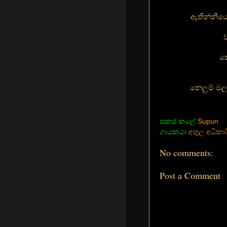
ඇතින්නියේ
න
නෙලුම් මල
සකස් කලේ
Supun
ගායකයා
අතුල අධිකාර
No comments:
Post a Comment