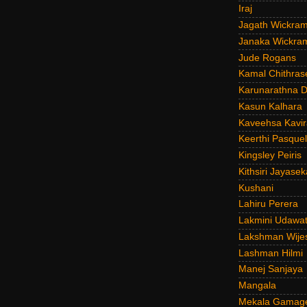
Iraj
Jagath Wickra
Janaka Wickra
Jude Rogans
Kamal Chithras
Karunarathna D
Kasun Kalhara
Kaveehsa Kavir
Keerthi Pasquel
Kingsley Peiris
Kithsiri Jayasek
Kushani
Lahiru Perera
Lakmini Udawat
Lakshman Wije
Lashman Hilmi
Manej Sanjaya
Mangala
Mekala Gamag