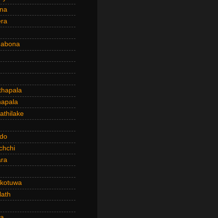
ena
era
dabona
hapala
apala
thilake
do
chchi
ra
kotuwa
ath
a