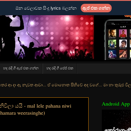
ඕන වෙලාවක සිංදු lyrics බලන්න
ඇප් එක ගන්න
හද රැදි ගී ඇප් එක ගන්න
හද රැදි ගී පේජ් එක
ආවා... ඒ මොහොත සිහිවේ අද වගේ... මා හා තුරුළු වීලා දෑසේ කදුළු බීලා 
Android App
ිලා යයි - mal lele pahana niwi
chamara weerasinghe)