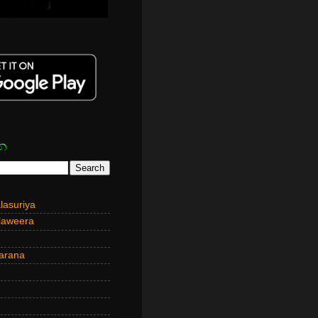
න
asuriya
laweera
arana