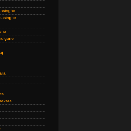
masinghe
masinghe
ena
iulgane
aj
ara
ta
sekara
e