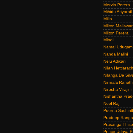
Mervin Perera
Mihidu Ariyarat
Milin
Milton Mallawar
Milton Perera
Minoli
Namal Udugam
Nanda Malini
Nelu Adikari
Nilan Hettiarach
Nilanga De Silv
Nirmala Ranat
Nirosha Virajini
Nishantha Prad
Noel Raj
Poorna Sachint
Pradeep Rang
Prasanga Thise
Prince Udaya P