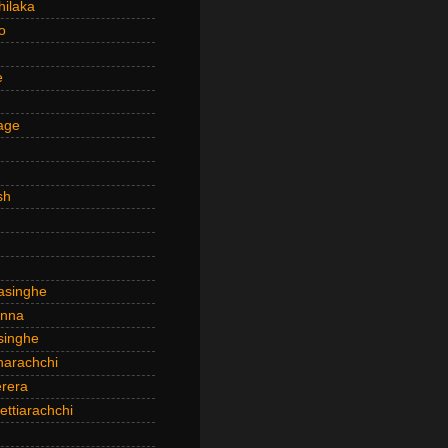
hilaka
o
e
age
sh
asinghe
anna
inghe
narachchi
rera
ttiarachchi