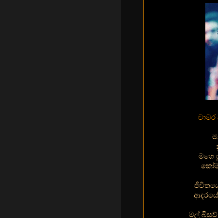
චාමර 
ම
මගෙ ප
කෝම ක
ජීවිතය
ආදරයේ 
මල් බිස