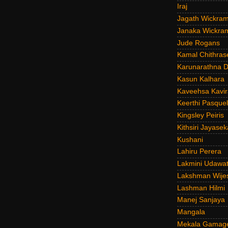
Iraj
Jagath Wickra
Janaka Wickra
Jude Rogans
Kamal Chithras
Karunarathna D
Kasun Kalhara
Kaveehsa Kavir
Keerthi Pasquel
Kingsley Peiris
Kithsiri Jayasek
Kushani
Lahiru Perera
Lakmini Udawat
Lakshman Wije
Lashman Hilmi
Manej Sanjaya
Mangala
Mekala Gamag