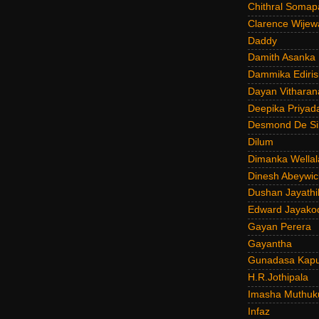
Chithral Somap
Clarence Wijew
Daddy
Damith Asanka
Dammika Ediris
Dayan Vitharan
Deepika Priyad
Desmond De Si
Dilum
Dimanka Wellal
Dinesh Abeywi
Dushan Jayathi
Edward Jayako
Gayan Perera
Gayantha
Gunadasa Kap
H.R.Jothipala
Imasha Muthuk
Infaz