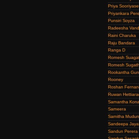
Priya Sooriyas
Priyankara Per
Punsiri Soyza
Radeesha Van
Raini Charuka
Raju Bandara
Ranga D
Romesh Suagat
Romesh Sugath
Rookantha Guna
Rooney
Roshan Fernan
Ruwan Hettiara
Samantha Kona
Sameera
Samitha Mudun
Sandeepa Jayal
Sandun Perera
Sandun Sasank