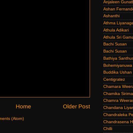
Anjaleen Gunat
Ashan Fernand
Ashanthi
Athma Liyanag
Athula Adikari
Athula Sri Gam
Bachi Susan
Bachi Susan
Bathiya Santhu
Bohemiyanuwa
Buddika Ushan
Centigratez
Chamara Weer
Chamika Sirim
Chamra Weeras
Home
Older Post
Chandana Liya
Chandraleka Pe
ents (Atom)
Chandrasena He
Chilli