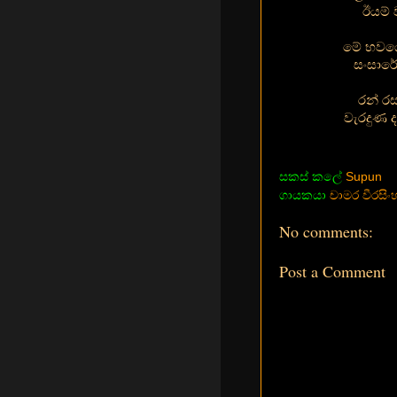
ඊයම් 
මේ භවයේ
සංසාරේ
රන් ර
වැරදුණ ද
සකස් කලේ
Supun
ගායකයා
චාමර වීරසිං
No comments:
Post a Comment