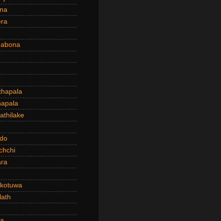
ena
era
dabona
hapala
apala
thilake
do
chchi
ra
kotuwa
ath
a