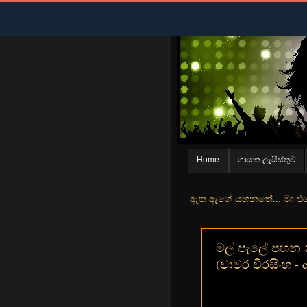
Home
ගායක ලැයිස්තුව
පුන යායේ මා තනිවෙලා නැව් තලේ ඈ ඇත ඇගේ යහනතේ... මා එතෙර ආ දා ඈ නැවත 
මල් පැලේ පහන නිව
(චාමර වීරසිංහ - 