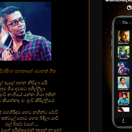
වීරසිංහ මහතාගේ වෙනත් ගීත
ල් පැලේ පහන නිවිලා යයි
නුඹ ගිය දවසට ඉගිල්ලිලා
ුංචි නංගියේ යන්න ගියා ඉතින්
ියන්නද මං පුංචි කිරිල්ලියේ
ේ මහගිරිදඹ හෙට නගින්ට වේවී
අත්වැල් පොට හෙම බිඳිලා යාවී
මල් බිසව් වගේ....
ව් වගේ පරිස්සමෙන් ඉඳපන් නංගෝ