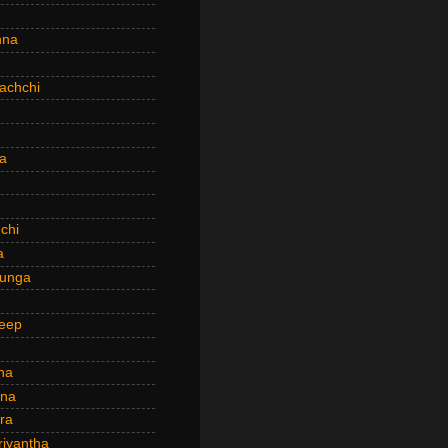
hna
achchi
a
chi
a
hunga
eep
ha
ana
ra
riyantha