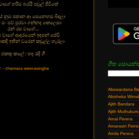
වාගේ හරිම බරයි පවුල් ජීවිතේ
 නුඹ පතාන ආ සෙනෙහස බිඳලා
 මං පව් පුරවා ගන්නද කෙලෙසා
රන් රස වාගේ...
ස වාගේ ආදරයෙන් ඉඳපන් පේවී
ාකදි ඉතින් වරෙන් කඩුල්ල හැරලා
එකතු කලේ : හද රැදි ගී
ගීත සොයන්
හ - chamara weerasinghe
Abewardana Bal
Abisheka Wima
Ajith Bandara
Ajith Muthukum
Amal Perera
Amarasiri Peiris
Amila Perera