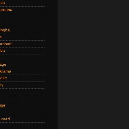
ala
ardana
ingha
a
arshani
lva
age
ckrama
lake
dy
uge
umari