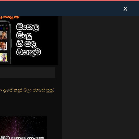
X
රහසේ සුසුම් ලෑ හඩ ඇසේ... නිල්වන් මුහුදු තීරේ... ගල් මල් පිපුණු යායේ