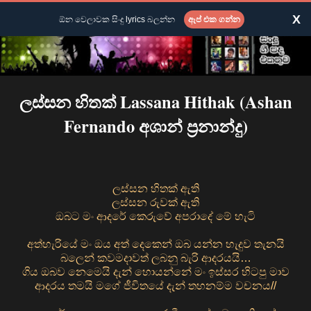
X
ඕන වෙලාවක සිංදු lyrics බලන්න
ඇප් එක ගන්න
ලස්සන හිතක් Lassana Hithak (Ashan
Fernando අශාන් ප්‍රනාන්දු)
ලස්සන හිතක් ඇති
ලස්සන රුවක් ඇති
ඔබට මං ආදරේ කෙරුවේ අපරාදේ මේ හැටි
අත්හැරියේ මං ඔය අත් දෙකෙන් ඔබ යන්න හැදුව තැනයි
බලෙන් කවමදාවත් ලබනු බැරි ආදරයයි…
ගිය ඔබව නෙමෙයි දැන් හොයන්නේ මං ඉස්සර හිටපු මාව
ආදරය තමයි මගේ ජීවිතයේ දැන් තහනම්ම වචනය//