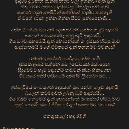
ආදරේ දැනෙන තැනක නතර වීලා ඉන්නවා ඇති දැන්
ඔබට මාව මතක නැතිවෙලා ගිහිල්ලා නම් ඇති
සාගරේ ගඔුර මතුපිටින් පේන්නේ නැතිව නම් ඇති
ඒ වගේ දරාන ඉන්න ගින්න පිටට නොපෙනුණි…
අත්හැරියේ මං ඔය අත් දෙකෙන් ඔබ යන්න හැදුව තැනයි
බලෙන් කවමදාවත් ලබනු බැරි ආදරයයි…
ගිය ඔබව නෙමෙයි දැන් හොයන්නේ මං ඉස්සර හිටපු මාව
ආදරය තමයි මගේ ජීවිතයේ දැන් තහනම්ම වචනය//
රත්තරං ඉ‌‌‌ඩෝරේ ගෙවිලා යන්න යාවී
දවසක ආයේ එන්නේ මේ ඉඩෝරයත් මකාගෙන
සිදුවෙච්ච හැම දෙයක්ම පාඩමක් කියා හිතාගෙන
ජීවිතයේ ඉතිරි හරිය ‌මේ අතින්ම ලියනවා මම…
අත්හැරියේ මං ඔය අත් දෙකෙන් ඔබ යන්න හැදුව තැනයි
බලෙන් කවමදාවත් ලබනු බැරි ආදරයයි…
ගිය ඔබව නෙමෙයි දැන් හොයන්නේ මං ඉස්සර හිටපු මාව
ආදරය තමයි මගේ ජීවිතයේ දැන් තහනම්ම වචනය//
එකතු කලේ : හද රැදි ගී
No comments: