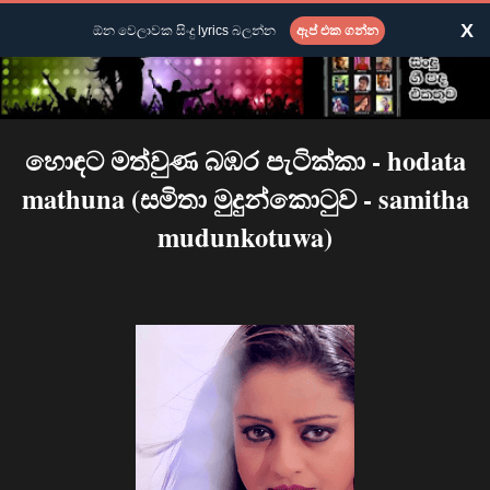
X
ඕන වෙලාවක සිංදු lyrics බලන්න
ඇප් එක ගන්න
හොඳට මත්වුණ බඹර පැටික්කා - hodata
mathuna (සමිතා මුදුන්කොටුව - samitha
mudunkotuwa)