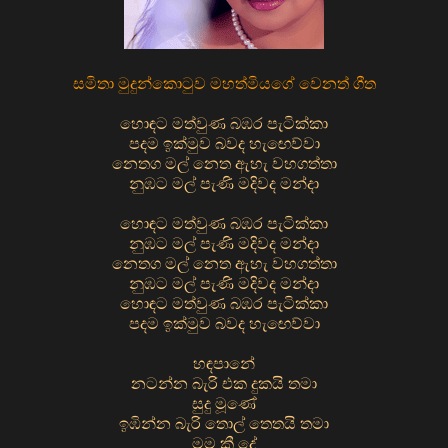
සමිතා මුදුන්කොටුව මහත්මියගේ වෙනත් ගීත
හොඳට මත්වුණ බඹර පැටික්කා
පදම ඉක්මුව බවද හැඟෙව්වා
නෙතග මල් නෙත ඇහැ වහගත්තා
නුඹට මල් පැණි මදිවද මන්දා
හොඳට මත්වුණ බඹර පැටික්කා
නුඹට මල් පැණි මදිවද මන්දා
නෙතග මල් නෙත ඇහැ වහගත්තා
නුඹට මල් පැණි මදිවද මන්දා
හොඳට මත්වුණ බඹර පැටික්කා
පදම ඉක්මුව බවද හැඟෙව්වා
හඳපානේ
නටන්න බැරි එක දුකයි තමා
සුදු මූණේ
ඉඹින්න බැරි තොල් තෙතයි තමා
මම කී දේ