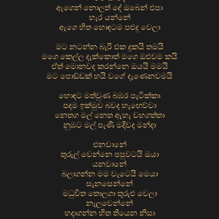
ඇගෙන් නොලත් දේ ඔබෙන් එපා
හැර යන්නේ
ඇගෙ හිත හොඳටම පළුදු වෙලා
මට නටන්න බැරි එක දුකයි තමයි
මගෙ කෙල්ල දැක්කොත් මගෙ ඔළුවම කයි
ඒත් මොනවද කරන්නෙ ඔයයි මමයි
මට පොඩ්ඩක් හයි වගේ දැණෙනවමයි
හොඳට මත්වුණ බඹර පැටික්කා
පදම ඉක්මුව බවද හැඟෙව්වා
නෙතග මල් නෙත ඇහැ වහගත්තා
නුඹට මල් පැණි මදිවද මන්දා
එනවානේ
තුරුල් වෙන්නෙ පපුවටයි ඔයා
යනවානේ
බලාගන්න මම වැටෙයි මෙයා
සැනසෙන්නේ
මධුවිත තොලගා තුරුළු වෙලා
නැලවෙන්නේ
හදාගන්න හිත තියෙන නිසා