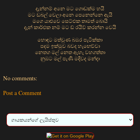
දැන්නම් අනෙ මට ගොඩක්ම හයි
මට ඩබල් වෙලා අනෙ පෙනෙන්නෙ ඇයි
මගෙ යාළුවෙ සෙට්එක තාමත් බොයි
දැන් කාර්එක නම් මට ඩ් රයිව් කරන්න වෙයි
හොඳට මත්වුණ බඹර පැටික්කා
පදම ඉක්මුව බවද හැඟෙව්වා
නෙතග මල් නෙත ඇහැ වහගත්තා
නුඹට මල් පැණි මදිවද මන්දා
No comments:
Post a Comment