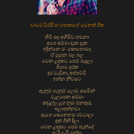
චාමර වීරසිංහ මහතාගේ වෙනත් ගීත
හිමි සදු අහිමිව හඬනා
අපෙ අම්මා දැක දැක
ඉදින්නෙ මං කොහොමද
ඒ මුහුන බල බල
වෙන ළඳකට පෙම් බැඳලා
ගියාට දුරක
දුර වැඩිනෑ අප්පච්චී
ඉන්න නිවසට
ඇනුම් බැනුම් ලොව අසමින්
වැලපෙන අම්මා
කඩුල්ල ළග නුඹ එනතුරු
බලාඉන්නවා
ඇගෙ සෙනෙහස රවටාලා
දුක් ගිනි දීලා
වෙන ළඳකට පෙම් බැන්දේ
ඇයි දැයි මන්දා