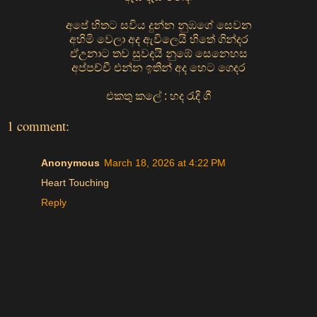
අපේ හිතට සවිය දුන්න නුඹගේ සෙවන
අහිමි වෙලා අද ඇවිලෙයි හිතේ ගින්දර
ඒඋනාට තව සුවදයි නුඹේ සෙනෙහස
අප්පච්චී එන්න ඉතින් අද හෙට ගෙදර
එකතු කලේ : හද රැදි ගී
1 comment:
Anonymous
March 18, 2026 at 4:22 PM
Heart Touching
Reply