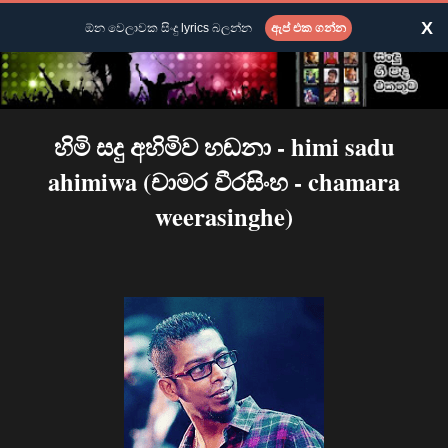
X
ඕන වෙලාවක සිංදු lyrics බලන්න
ඇප් එක ගන්න
හිමි සදු අහිමිව හඬනා - himi sadu
ahimiwa (චාමර වීරසිංහ - chamara
weerasinghe)