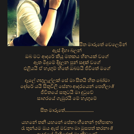
සීත මාරුතේ වෙලෙමින්
ඇස් දිහා බලන්
ඔබ මට ආදරේ කියූ මතකය හීනයක් වගේ
ඈත මීදුමේ දිදුලන පුන් සඳක් වගේ
එළියයි ඒ හැඟුම් හිතේ ඔබමයි ජීවිතේ මගේ
දෑලේ ගඟුලැල්ලක් සේ මා සීතයි හිත බෝමා
දෝරේ යයි සිතුවිලි සේනා ආදරයෙන් පෙඟිලා //
ජීවිතයේ සතුටයි මා දුටුවේ
සාගරයේ ගැඹුරයි මේ හැඟුමේ
සීත මාරුතේ........................
යහනේ තනි යහනේ පේනා හීනෙන් ඉඟිපානා
රෑ තුන්යම ඔය ඇස් මවනා මා මුසපත් කරනා //