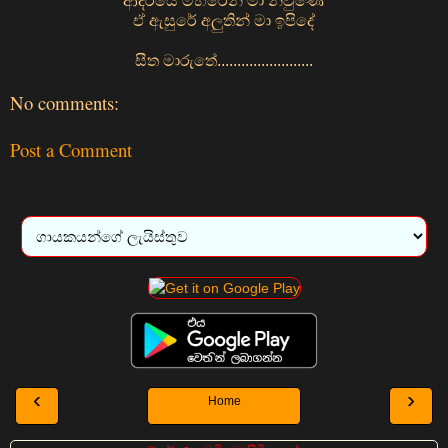
ආදරයේ මිහිරෙන් මා නිවුණේ
ඒ ඇසුරේ අලුතින් මා ඉපිදේ
සීත මාරුතේ........................
No comments:
Post a Comment
‹
›
Home