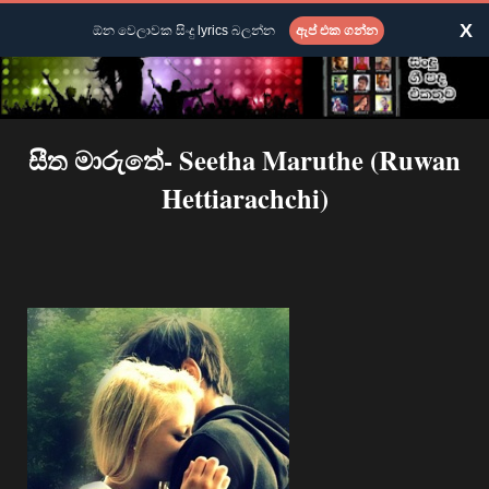
X
ඕන වෙලාවක සිංදු lyrics බලන්න
ඇප් එක ගන්න
සීත මාරුතේ- Seetha Maruthe (Ruwan
Hettiarachchi)