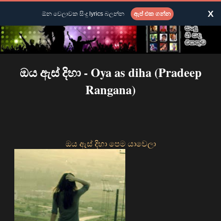
X
ඕන වෙලාවක සිංදු lyrics බලන්න
ඇප් එක ගන්න
ඔය ඇස් දිහා - Oya as diha (Pradeep
Rangana)
ඔය ඇස් දිහා පෙම යාවෙලා