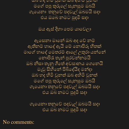
ඔබ හද හිමි වුනත් ඔබ අහිමි වුනත්
මගේ පපු තුරුලේ සැනසුම ඔබයි
ගැයෙනා තනුවේ පදවැල් ඔබමයි සදා
එය ඔබෙ නමට පුදමී සදා
ඔය ඇස් දිහා පෙම යාවෙලා
ඇසෙනා මානේ ඔබ අද වේ නම්
ඇතිනම් හෘදේ ඇයි මේ නොපිරූ හිතක්
මාගේ හෘදේ මෙතරම් ආලේ උතුරා යන්නේ
නොපිරෑ තැන් පුරවන්නමයි
ඔබ නිසා තැනු ගීතේ අවසානය ගෙනෙයි
මැවු සිහිනේ පිබිදේයිද මන්දා
ඔබ හද හිමි වුනත් ඔබ අහිමි වුනත්
මගේ පපු තුරුලේ සැනසුම ඔබයි
ගැයෙනා තනුවේ පදවැල් ඔබමයි සදා
එය ඔබ නමට පුදමී සදා
ගැයෙනා තනුවේ පදවැල් ඔබමයි සදා
එය ඔබ නමට පුදමී සදා
No comments: