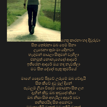
ගෙතු කාරනා හද දිවුරුවා
සිත තෝරනා ඔබ පෙම් සිනා
ලැබෙනා තුරා මා යදිනවා
හැගුමන් පායලා සිතුමන් වෑහිලා
එනමුත් නොහැගෙදෝ ආදරේ
ඉතිරෙන ආදරේ ඔය හද නැවතිලා
මට සිත දේදෝ පැතු කුමරියේ
මාගේ දෛවේ පිදුවේ උරුමේ ඔබ වේදැයි
සිත කීවේ දුටු මුල් දිනේ
පැටලුම් ලියා විසදුම් සොයනා සිත ලග
දෑහින් කිවු ඔබ කවුදෝ කියා
ඔබ නිසා සිත අහැරිලා අදුරේ පවා
තනිකරයිද සිත අසනවා