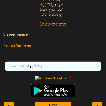
තරු වෙරළේ...
මල් පිපිලා ඇස්...
මගෙ ලඟ ඉදන්...
තරු වෙරළේ...
බාගත කරන්න
No comments:
Post a Comment
‹
›
Home