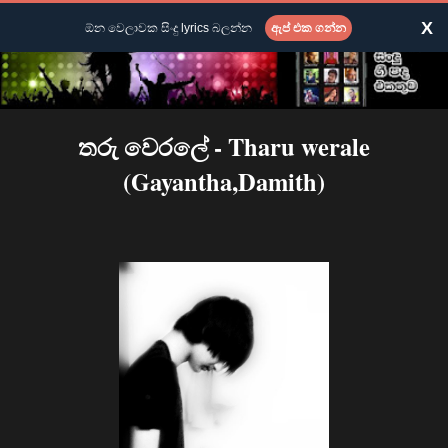
X
ඕන වෙලාවක සිංදු lyrics බලන්න
ඇප් එක ගන්න
තරු වෙරලේ - Tharu werale
(Gayantha,Damith)