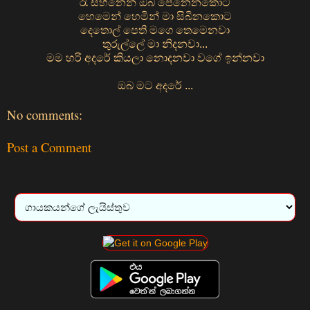
රෑ සිහිනෙන් ඔබ පෙනෙනකොට
හෙමෙන් හෙමින් මා සිබිනකොට
දෙතොල් පෙති මගෙ තෙමෙනවා
තුරුල්ලේ මා නිදනවා...
මම හරි අදරේ කියලා නොදනවා වගේ ඉන්නවා
ඔබ මට අදරේ ...
No comments:
Post a Comment