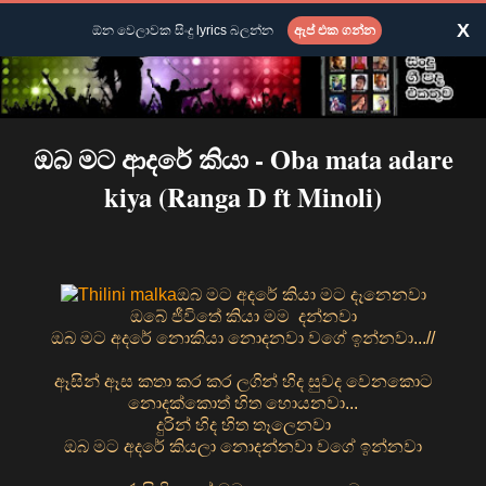
X
ඕන වෙලාවක සිංදු lyrics බලන්න
ඇප් එක ගන්න
ඔබ මට ආදරේ කියා - Oba mata adare
kiya (Ranga D ft Minoli)
ඔබ මට අදරේ කියා මට දෑනෙනවා
ඔබේ ජීවිතේ කියා මම දන්නවා
ඔබ මට අදරේ නොකියා නොදනවා වගේ ඉන්නවා...//
ඈසින් ඈස කතා කර කර ලගින් හිද සුවද වෙනකොට
නොදක්කොත් හිත හොයනවා...
දුරින් හිද හිත තෑලෙනවා
ඔබ මට අදරේ කියලා නොදන්නවා වගේ ඉන්නවා