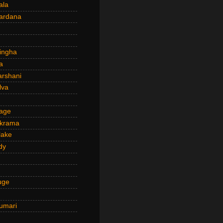
ala
ardana
ingha
a
arshani
lva
age
ckrama
lake
dy
uge
umari