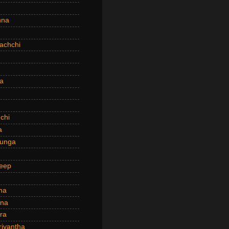
hna
achchi
a
chi
a
hunga
eep
ha
ana
ra
riyantha