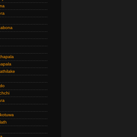
ena
era
dabona
hapala
apala
thilake
do
chchi
ra
kotuwa
ath
a