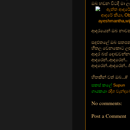
ඔබ හඩන විටදි මා ලග
ආදරයෙන් ඔබ නාවන
සදළුතලේ ඔබ සතපන
හීතල වෙනකොට ලඟ
ආදර බස් දොඩවන්න
ආදරෙන්..ආදරෙන්..
ආදරෙන්..ආදරෙන්.. //
හිතකින් වත් ඔබ...//
සකස් කලේ
Supun
ගායකයා
රදීශ වැන්ද
No comments:
Post a Comment