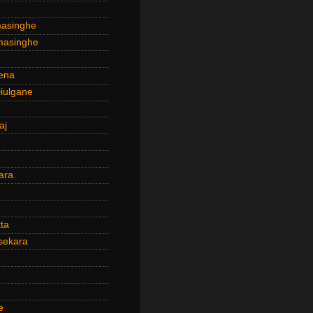
masinghe
masinghe
ena
iulgane
aj
ara
ta
sekara
e