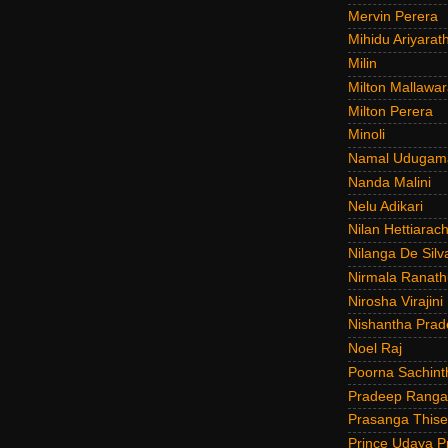
Mervin Perera
Mihidu Ariyarat
Milin
Milton Mallawar
Milton Perera
Minoli
Namal Udugam
Nanda Malini
Nelu Adikari
Nilan Hettiarach
Nilanga De Silv
Nirmala Ranat
Nirosha Virajini
Nishantha Prad
Noel Raj
Poorna Sachint
Pradeep Rang
Prasanga Thise
Prince Udaya P