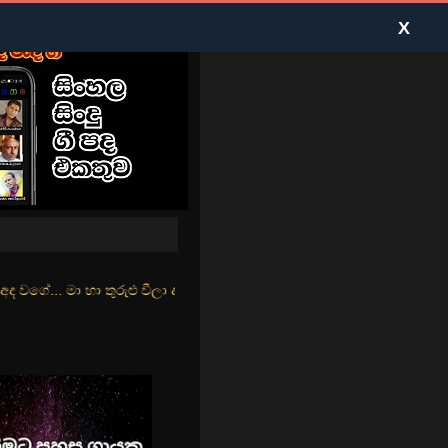
X
ළු වීලා දෑසේ කදුළු බීලා රහසේ සුසුම් ලෑ හඩ ඇසේ... නිල්වන් මුහුදු තී