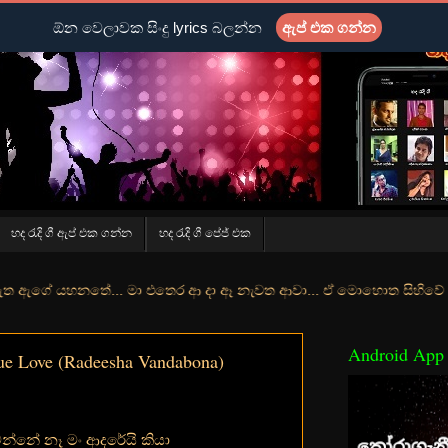
ඕන වෙලාවක සිංදු lyrics බලන්න
ඇප් එක ගන්න
හද රැදි ගී ඇප් එක ගන්න
හද රැදි ගී පේජ් එක
ේ... මා එතෙර ආ දා ඈ නැවත ආවා... ඒ මොහොත සිහිවේ අද වගේ... මා හා තුරු
Android App
e Love (Radeesha Vandabona)
වන්නේ නෑ මං ආදරේයි කියා