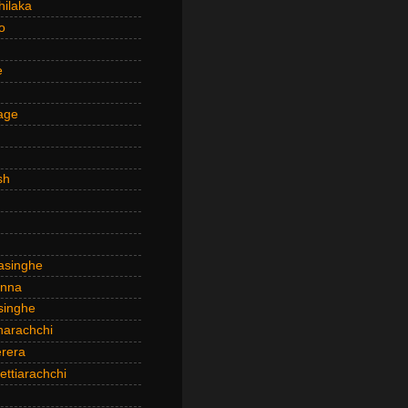
hilaka
o
e
age
sh
asinghe
anna
inghe
narachchi
rera
ttiarachchi