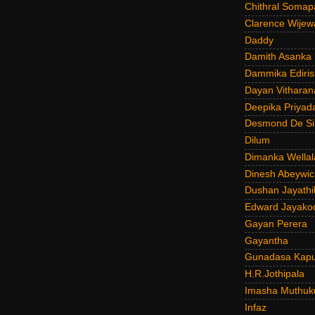
Chithral Somap
Clarence Wijew
Daddy
Damith Asanka
Dammika Ediris
Dayan Vitharan
Deepika Priyad
Desmond De Si
Dilum
Dimanka Wellal
Dinesh Abeywi
Dushan Jayathi
Edward Jayako
Gayan Perera
Gayantha
Gunadasa Kap
H.R.Jothipala
Imasha Muthuk
Infaz