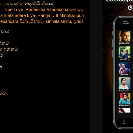
 ඉන්නම් මං ආදරේයි කියා.//
්නම්
්නම්
 ඉන්නම්
ම්
/
බෝනා