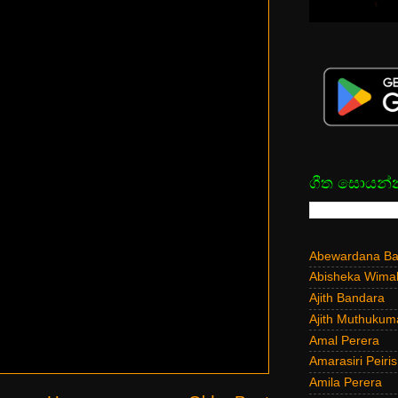
ගීත සොයන්
Abewardana Bal
Abisheka Wima
Ajith Bandara
Ajith Muthukum
Amal Perera
Amarasiri Peiris
Amila Perera