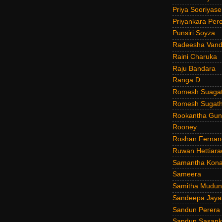
Priya Sooriyas
Priyankara Per
Punsiri Soyza
Radeesha Van
Raini Charuka
Raju Bandara
Ranga D
Romesh Suagat
Romesh Sugath
Rookantha Guna
Rooney
Roshan Fernan
Ruwan Hettiara
Samantha Kona
Sameera
Samitha Mudun
Sandeepa Jayal
Sandun Perera
Sandun Sasank