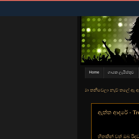
Home
ගායක ලැයිස්තුව
න් මුහුදු තීරේ ගල් මල් පිපුන යායේ මා තනිවෙලා නැව් තලේ ඈ ඇත ඇගේ යහනත
ඇත්ත ආදරේ - Tru
හිතකින් වත් ඔබ රිද