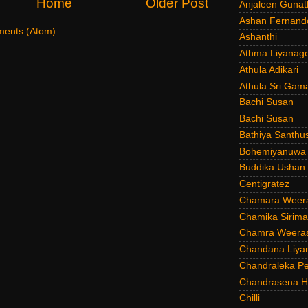
Home
Older Post
Anjaleen Gunat
Ashan Fernand
ents (Atom)
Ashanthi
Athma Liyanag
Athula Adikari
Athula Sri Gam
Bachi Susan
Bachi Susan
Bathiya Santhu
Bohemiyanuwa
Buddika Ushan
Centigratez
Chamara Weer
Chamika Sirim
Chamra Weeras
Chandana Liya
Chandraleka Pe
Chandrasena He
Chilli