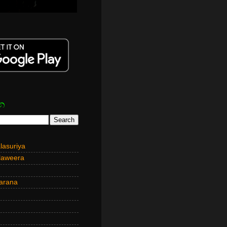
න
asuriya
laweera
arana