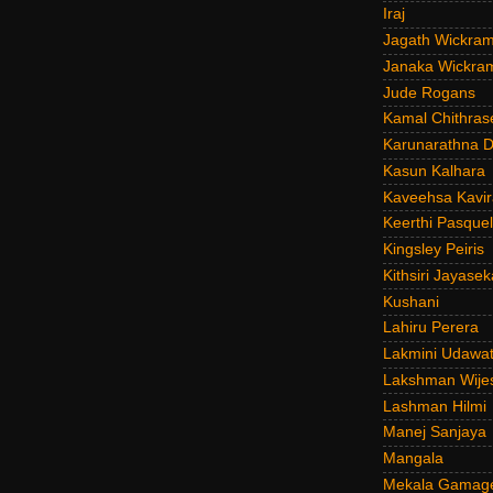
Iraj
Jagath Wickra
Janaka Wickra
Jude Rogans
Kamal Chithras
Karunarathna D
Kasun Kalhara
Kaveehsa Kavir
Keerthi Pasquel
Kingsley Peiris
Kithsiri Jayasek
Kushani
Lahiru Perera
Lakmini Udawat
Lakshman Wije
Lashman Hilmi
Manej Sanjaya
Mangala
Mekala Gamag