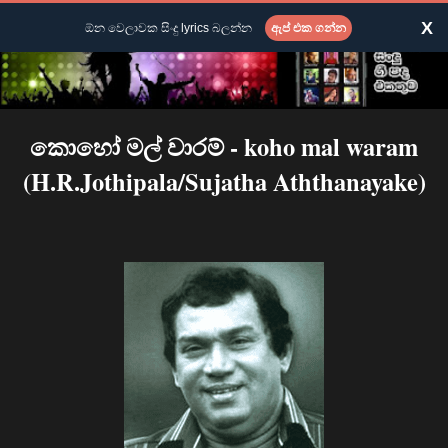
X
ඕන වෙලාවක සිංදු lyrics බලන්න
ඇප් එක ගන්න
කොහෝ මල් වාරම් - koho mal waram
(H.R.Jothipala/Sujatha Aththanayake)