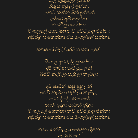
වලි කුකුලෝ ඉන්නා
රතු කුකුලෝ ඉන්නා
උන්ට කන්න බත් දුන්නේ
ඉස්සර අපි දෙන්නා
එක්වීලා දෙන්නා
මංගල්ලේ ගෙන්නා නව අවුරුදු දා එන්නා
අවුරුදු දා ගෙන්නා ජය මංගල්ලේ එන්නා.
කොහෝ මල් වාරම්ගයනා උදේ..
සිංහල අවුරුද්ද ලබන්නා
දම් පාටින් කජු පුහුලන්
බරවී නැමිලා පැහිලා නැමිලා
දම් පාටින් කජු පුහුලන්
බරවී නැමිලා පැහිලා නැමිලා
අවුරුද්දේ ගම්මානේ
නාරං ඉදිලා පාටින් ඉදිලා
මංගල්ලේ ගෙන්නා නව අවුරුදු දා එන්නා
අවුරුදු දා ගෙන්නා ජය මංගල්ලේ එන්නා.
ගමේ ඔන්චිල්ලා බැදෙනා දිනේ
ආවා වගේ