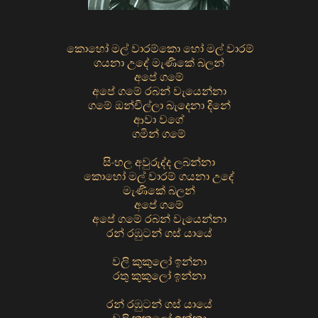
කොහෝ මල් වාරම්කො හෝ මල් වාරම්
ගයනා උදේ මැණිකේ බලන්
අපේ ගමේ
අපේ ගමේ රබන් වැයෙන්නා
ගමේ ඔන්චිල්ලා බැදෙනා දිනේ
ආවා වගේ
ගමින් ගමේ
සිංහල අවුරුද්ද ලබන්නා
කොහෝ මල් වාරම් ගයනා උදේ
මැණිකේ බලන්
අපේ ගමේ
අපේ ගමේ රබන් වැයෙන්නා
රන් රඹුටන් ගස් යායේ
වලි කුකුලෝ ඉන්නා
රතු කුකුලෝ ඉන්නා
රන් රඹුටන් ගස් යායේ