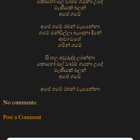
කොහෝ මල් වාරම් ගයනා උදේ
මැණිකේ බලන්
අපේ ගමේ
අපේ ගමේ රබන් වැයෙන්නා
ගමේ ඔන්චිල්ලා බැදෙනා දිනේ
ආවා වගේ
ගමින් ගමේ
සිංහල අවුරුද්ද ලබන්නා
කොහෝ මල් වාරම් ගයනා උදේ
මැණිකේ බලන්
අපේ ගමේ
අපේ ගමේ රබන් වැයෙන්නා
No comments:
Post a Comment