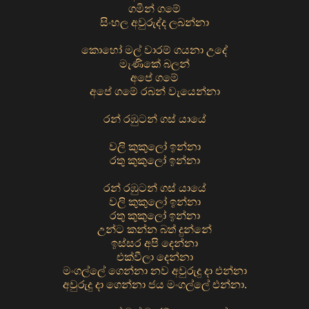
ගමින් ගමේ
සිංහල අවුරුද්ද ලබන්නා
කොහෝ මල් වාරම් ගයනා උදේ
මැණිකේ බලන්
අපේ ගමේ
අපේ ගමේ රබන් වැයෙන්නා
රන් රඹුටන් ගස් යායේ
වලි කුකුලෝ ඉන්නා
රතු කුකුලෝ ඉන්නා
රන් රඹුටන් ගස් යායේ
වලි කුකුලෝ ඉන්නා
රතු කුකුලෝ ඉන්නා
උන්ට කන්න බත් දුන්නේ
ඉස්සර අපි දෙන්නා
එක්වීලා දෙන්නා
මංගල්ලේ ගෙන්නා නව අවුරුදු දා එන්නා
අවුරුදු දා ගෙන්නා ජය මංගල්ලේ එන්නා.