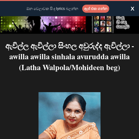
X
ඕන වෙලාවක සිංදු lyrics බලන්න
ඇප් එක ගන්න
ඇවිල්ල ඇවිල්ලා සිංහල අවුරුද්ද ඇවිල්ලා -
awilla awilla sinhala avurudda awilla
(Latha Walpola/Mohideen beg)