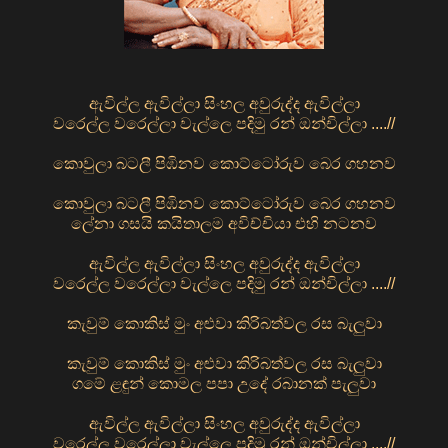
ඇවිල්ල ඇවිල්ලා සිංහල අවුරුද්ද ඇවිල්ලා
වරෙල්ල වරෙල්ලා වැල්ලෙ පදිමු රන් ඔන්චිල්ලා ....//
කොවුලා බටලී පිඹිනව කොට්ටෝරුව බෙර ගහනව
කොවුලා බටලී පිඹිනව කොට්ටෝරුව බෙර ගහනව
ලේනා ගසයි කයිතාලම අවිච්චියා එහි නටනව
ඇවිල්ල ඇවිල්ලා සිංහල අවුරුද්ද ඇවිල්ලා
වරෙල්ල වරෙල්ලා වැල්ලෙ පදිමු රන් ඔන්චිල්ලා ....//
කැවුම් කොකිස් මුං අළුවා කිරිබත්වල රස බැලුවා
කැවුම් කොකිස් මුං අළුවා කිරිබත්වල රස බැලුවා
ගමේ ළඳුන් කොමල පපා උදේ රබානක් පැලුවා
ඇවිල්ල ඇවිල්ලා සිංහල අවුරුද්ද ඇවිල්ලා
වරෙල්ල වරෙල්ලා වැල්ලෙ පදිමු රන් ඔන්චිල්ලා ....//