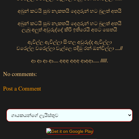
අබුන් කටයි සුබ නැකතයි දෙගුරුන් හට බුලත් අතයි
අබුන් කටයි සුබ නැකතයි දෙගුරුන් හට බුලත් අතයි
ලැබූ අලුත් අවුරුද්දේ කිරි ඉතිරෙයි අපට සෙතයි
ඇවිල්ල ඇවිල්ලා සිංහල අවුරුද්ද ඇවිල්ලා
වරෙල්ල වරෙල්ලා වැල්ලෙ පදිමු රන් ඔන්චිල්ලා ....//
ආ ආ ආ ආ.... අඅඅ අඅඅ ආඅආ..... /////.
No comments:
Post a Comment