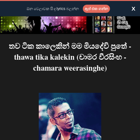
X
ඕන වෙලාවක සිංදු lyrics බලන්න
ඇප් එක ගන්න
තව ටික කාලෙකින් මම මියදේවි පුතේ -
thawa tika kalekin (චාමර වීරසිංහ -
chamara weerasinghe)