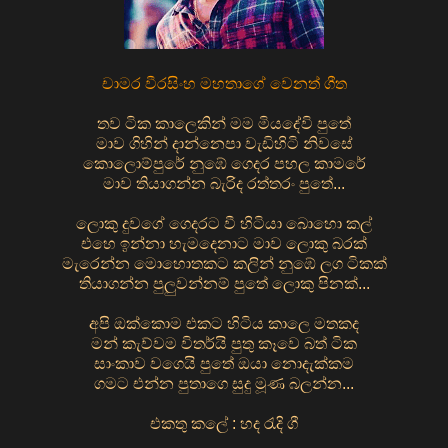
චාමර වීරසිංහ මහතාගේ වෙනත් ගීත
තව ටික කාලෙකින් මම මියදේවි පුතේ
මාව ගිහින් දාන්නෙපා වැඩිහිටි නිවසේ
කොලොම්පුරේ නුඹේ ගෙදර පහල කාමරේ
මාව තියාගන්න බැරිද රත්තරං පුතේ...
ලොකු දුවගේ ගෙදරට වී හිටියා බොහො කල්
එහෙ ඉන්නා හැමදෙනාට මාව ලොකු බරක්
මැරෙන්න මොහොතකට කලින් නුඹේ ලග ටිකක්
තියාගන්න පුලුවන්නම් පුතේ ලොකු පිනක්...
අපි ඔක්කොම එකට හිටිය කාලෙ මතකද
මන් කැව්වම විතර්යි පුතු කෑවෙ බත් ටික
සාංකාව වගෙයි පුතේ ඔයා නොදැක්කම
ගමට එන්න පුතාගෙ සුදු මූණ බලන්න...
එකතු කලේ : හද රැදි ගී