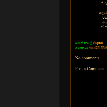
ඒ ර
ලොවට
වස
බෙ
ඒ ද
සකස් කලේ
Supun
ගායකයා
අමරසිරි පීරිස්
No comments:
Post a Comment