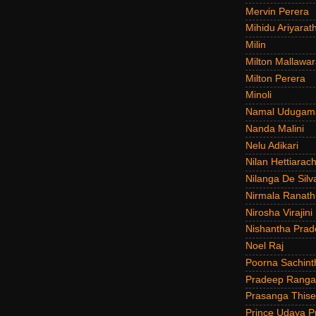
Mervin Perera
Mihidu Ariyarat
Milin
Milton Mallawar
Milton Perera
Minoli
Namal Udugam
Nanda Malini
Nelu Adikari
Nilan Hettiarach
Nilanga De Silv
Nirmala Ranat
Nirosha Virajini
Nishantha Prad
Noel Raj
Poorna Sachint
Pradeep Rang
Prasanga Thise
Prince Udaya P