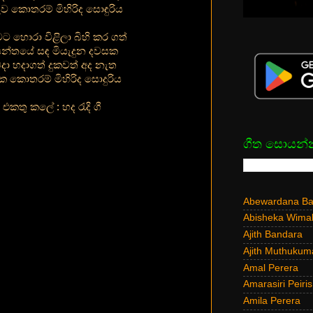
ුව ⁣කොතරම් මිහිරිද සොඳුරිය
 හොරා විළිලා බිහි කර ගත්
න්තයේ සඳ මියැදුන දවසක
දා හදාගත් දුකවත් අද නැත
ුක කොතරම් මිහිරිද සොදුරිය
එකතු කලේ : හද රැදි ගී
ගීත සොයන්
Abewardana Bal
Abisheka Wima
Ajith Bandara
Ajith Muthukum
Amal Perera
Amarasiri Peiris
Amila Perera