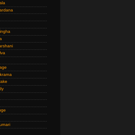
ala
ardana
ingha
a
arshani
lva
age
ckrama
lake
dy
uge
umari