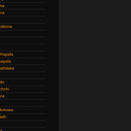
ena
era
dabona
hapala
apala
thilake
do
chchi
ra
kotuwa
ath
a