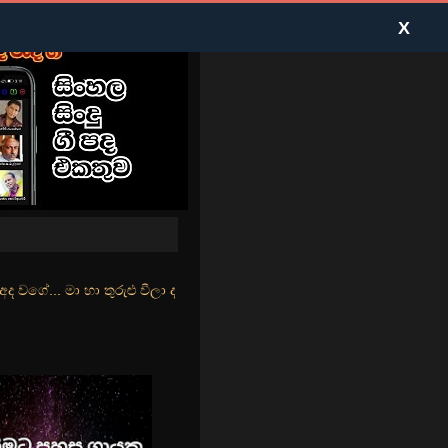
X
ුළු වීලා දෑසේ කදුළු බීලා රහසේ සුසුම් ලෑ හඩ ඇසේ... නිල්වන් මුහුදු තී