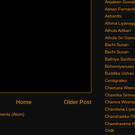
Anjaleen Gunat
Ashan Fernand
Ashanthi
Athma Liyanag
Athula Adikari
Athula Sri Gam
Bachi Susan
Bachi Susan
Bathiya Santhu
Bohemiyanuwa
Buddika Ushan
Centigratez
Chamara Weer
Chamika Sirim
Home
Older Post
Chamra Weeras
Chandana Liya
ents (Atom)
Chandraleka Pe
Chandrasena He
Chilli