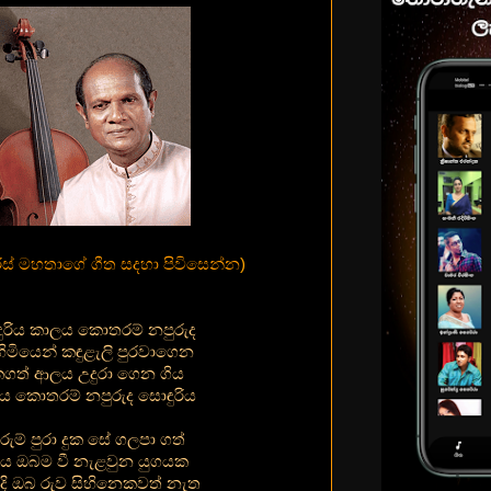
ීරිස් මහතාගේ ගීත සදහා පිවිසෙන්න
)
ුරිය කාලය කොතරම් නපුරුද
 හිමියෙන් කඳුළැලි පුරවාගෙන
කගත් ආලය උදුරා ගෙන ගිය
ය කොතරම් නපුරුද සොඳුරිය
රුම් පුරා දුක සේ ගලපා ගත්
ිය ඔබම වී නැළවුන යුගයක
ැදි ඔබ රුව සිහි⁣⁣නෙකවත් නැත