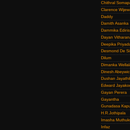
Chithral Somap
Clarence Wijew
Daddy
Damith Asanka
Dammika Ediris
Dayan Vitharan
Deepika Priyad
Desmond De Si
Dilum
Dimanka Wellal
Dinesh Abeywi
Dushan Jayathi
Edward Jayako
Gayan Perera
Gayantha
Gunadasa Kap
H.R.Jothipala
Imasha Muthuk
Infaz