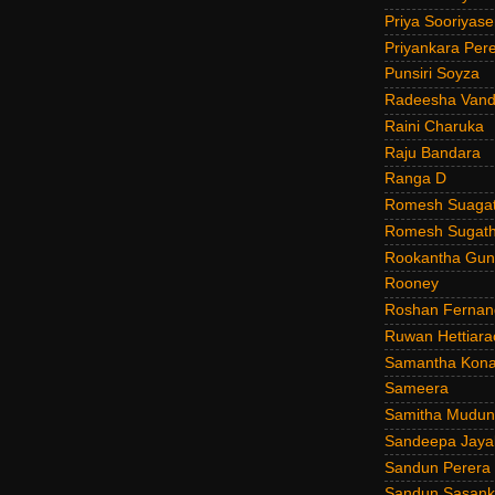
Priya Sooriyas
Priyankara Per
Punsiri Soyza
Radeesha Van
Raini Charuka
Raju Bandara
Ranga D
Romesh Suagat
Romesh Sugath
Rookantha Guna
Rooney
Roshan Fernan
Ruwan Hettiara
Samantha Kona
Sameera
Samitha Mudun
Sandeepa Jayal
Sandun Perera
Sandun Sasank