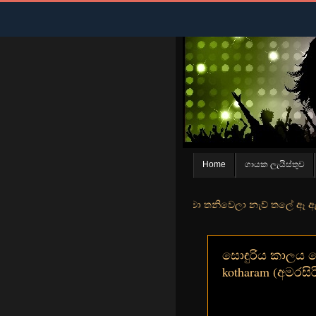
Home
ගායක ලැයිස්තුව
න් මුහුදු තීරේ ගල් මල් පිපුන යායේ මා තනිවෙලා නැව් තලේ ඈ ඇත ඇගේ යහනත
සොඳුරිය කාලය කො
kotharam (අමරසිරි 