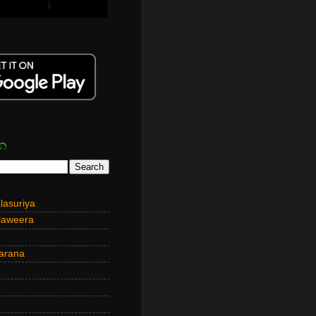
න
asuriya
laweera
arana