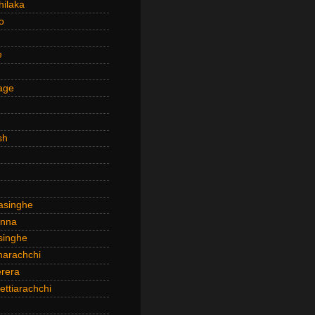
hilaka
o
e
age
sh
asinghe
anna
inghe
narachchi
rera
ttiarachchi