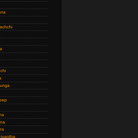
hna
achchi
a
chi
a
hunga
eep
ha
ana
ra
riyantha