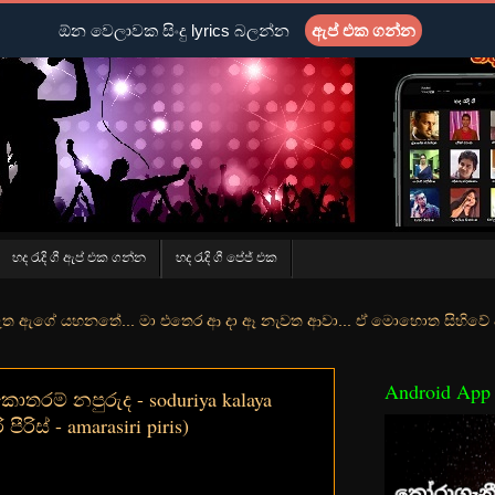
ඕන වෙලාවක සිංදු lyrics බලන්න
ඇප් එක ගන්න
හද රැදි ගී ඇප් එක ගන්න
හද රැදි ගී පේජ් එක
ේ... මා එතෙර ආ දා ඈ නැවත ආවා... ඒ මොහොත සිහිවේ අද වගේ... මා හා තුර
Android App
තරම් නපුරුද - soduriya kalaya
පීරිස් - amarasiri piris)