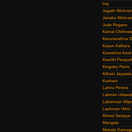
Iraj
Jagath Wickra
Janaka Wickra
Jude Rogans
Kamal Chithras
Karunarathna D
Kasun Kalhara
Kaveehsa Kavir
Keerthi Pasquel
Kingsley Peiris
Kithsiri Jayasek
Kushani
Lahiru Perera
Lakmini Udawat
Lakshman Wije
Lashman Hilmi
Manej Sanjaya
Mangala
Mekala Gamag