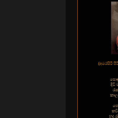
(
අමරසිරි ප
සොඳ
දිවි
රැ
කාල
පෙ
කව
හද ර