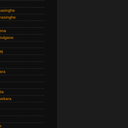
masinghe
masinghe
ena
iulgane
aj
ara
ta
sekara
e