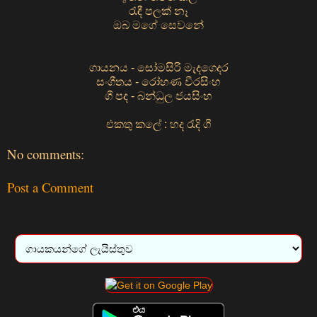
රැඳී පලක් නෑ
ඔබ මගේ සෙවනේ
ගායනය - සෝමසිරි මැදගෙදර
සංගීතය - රෝහණ වීරසිංහ
ගී පද - බන්ධුල ජයසිංහ
එකතු කලේ : හද රැදි ගී
No comments:
Post a Comment