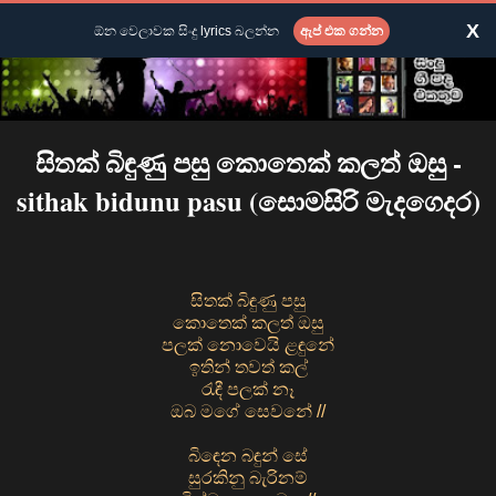
X
ඕන වෙලාවක සිංදු lyrics බලන්න
ඇප් එක ගන්න
සිතක් බිඳුණු පසු කොතෙක් කලත් ඔසු -
sithak bidunu pasu (සොමසිරි මැදගෙදර)
සිතක් බිඳුණු පසු
කොතෙක් කලත් ඔසු
පලක් නොවෙයි ළඳුනේ
ඉතින් තවත් කල්
රැඳී පලක් නෑ
ඔබ මගේ සෙවනේ //
බිඳෙන බඳුන් සේ
සුරකිනු බැරිනම්