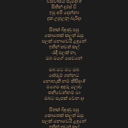
විස්වාසය සැමදා //
සිතින් දුරස් වී
ඉමු අපි දෙන්නා
දුක උහුලනු බැරිදා
සිතක් බිඳුණු පසු
කොතෙක් කලත් ඔසු
පලක් නොවෙයි ළඳුනේ
ඉතින් තවත් කල්
රැඳී පලක් නෑ
ඔබ මගේ සෙවනේ
ඔබ මට මට ඔබ
තේරුම් ගන්නට
නොහැකී නම් කිසිදා //
මගෙම අඳුරු ලොව
තනිවෙන්නම් මා
ඔබට සැපක් වෙන දා
සිතක් බිඳුණු පසු
කොතෙක් කලත් ඔසු
පලක් නොවෙයි ළඳුනේ
ඉතින් තවත් කල්