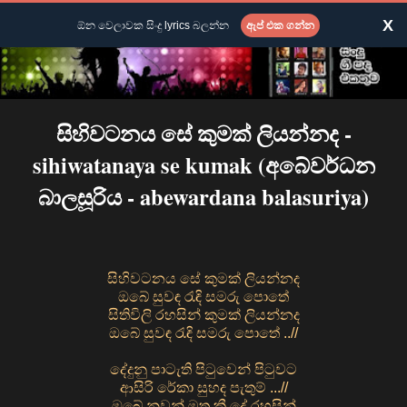
X
ඕන වෙලාවක සිංදු lyrics බලන්න
ඇප් එක ගන්න
සිහිවටනය සේ කුමක් ලියන්නද -
sihiwatanaya se kumak (අබේවර්ධන
බාලසූරිය - abewardana balasuriya)
සිහිවටනය සේ කුමක් ලියන්නද
ඔබේ සුවඳ රැඳි සමරු පොතේ
සිතිවිලි රහසින් කුමක් ලියන්නද
ඔබේ සුවඳ රැඳි සමරු පොතේ ..//
දේදුනු පාටැති පිටුවෙන් පිටුවට
ආසිරි රේකා සුහද පැතුම් ...//
ඔබේ නුවන් මත කී දේ රහසින්