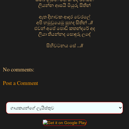
ලියන්න ආසයි මියුරු සිතින්
ඈත දිහාවක ආදර වෙරලේ
අපි හමුවූයෙමු සුහද සිතින් ..//
එවන් අපේ පොඩි කතන්දරේ අද
ලියා තියන්නද සොඳුරු ලඳේ
සිහිවටනය සේ ...//
No comments:
Post a Comment