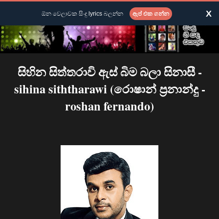
X
ඕන වෙලාවක සිංදු lyrics බලන්න
ඇප් එක ගන්න
සිහින සිත්තරාවි ඇස් බිම බලා සිනාසී -
sihina siththarawi (රොෂාන් ප්‍රනාන්දු -
roshan fernando)