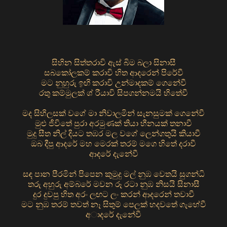
සිහින සිත්තරාවි ඇස් බිම බලා සිනාසී
සබකෝලකම් කරාවි හිත ආදරෙන් පිරේවී
මට නුහුරු ඉඟි කරාවි උන්මාදකම් ගෙනේවී
රතු කම්මුලක් ශ් රීයාවි සිපගන්නමයි හිතේවී
මද සිහිලසක් වගේ මා නිවාලමින් සැනසුමක් ගෙනේවී
මුළු ජීවිතේ පුරා අරමුණක් තියා හීනයක් තනාවී
මුදු සීත නිල් දියට තඹර මල වගේ ලෙන්ගතුයි කියාවී
ඔබ දීපු ආදරේ මහ මෙරක් තරම් මගෙ හිතේ දරාවී
ආදරේ දැනේවී
සඳ පාන පීරමින් පිපෙන කුමුදු මල් නුඹ වෙතයි සුගන්ධි
තරු අහුරු අම්බරේ මවන රූ රටා නුඹ නිසයි සිනාසී
දුර දුවපු හිත අරං ලඟට ලං කරන් ආදරෙන් තවාවී
මට නුඹ තරම් තවත් නෑ සිතුම් පෙලක් හදවතේ ගැහේවී
අාදරේ දැනේවී