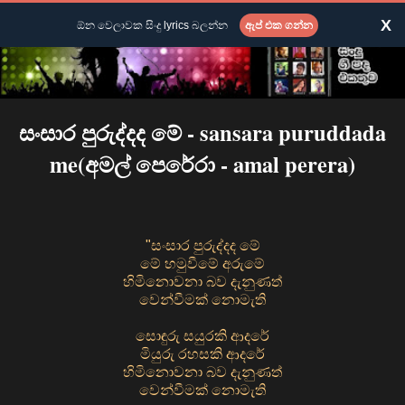
X
ඕන වෙලාවක සිංදු lyrics බලන්න
ඇප් එක ගන්න
සංසාර පුරුද්දද මේ - sansara puruddada
me(අමල් පෙරේරා - amal perera)
"සංසාර පුරුද්දද මේ
මේ හමුවීමේ අරුමේ
හිමිනොවනා බව දැනුණත්
වෙන්වීමක් නොමැති
සොඳුරු සයුරකි ආදරේ
මියුරු රහසකි ආදරේ
හිමිනොවනා බව දැනුණත්
වෙන්වීමක් නොමැති