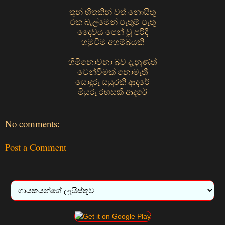
තුන් හිතකින් වත් නොසිතූ
එක බැල්මෙන් පැතුම් පැතූ
දෛවය පෙන් වූ පරිදී
හමුවීම අහම්බයකි
හිමිනොවනා බව දැනුණත්
වෙන්වීමක් නොමැතී
සොඳුරු සයුරකි ආදරේ
මියුරු රහසකි ආදරේ
No comments:
Post a Comment