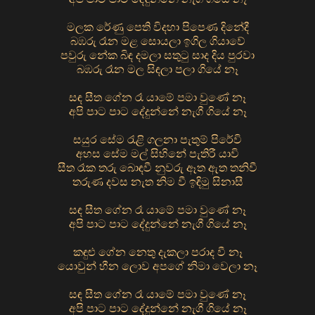
මලක රේණු පෙති විදහා පිපෙණ දිනේදී
බඹරු රෑන මළ සොයලා ඉගිල ගියාවේ
පවුරු නේක බිඳ දමලා සතුටු සාද දිය පුරවා
බඹරු රෑන මල සිඳලා පලා ගියේ නෑ
සඳ සීත ගේන රෑ යාමේ පමා වුණේ නෑ
අපි පාට පාට දේදුන්නේ නැගී ගියේ නෑ
සයුර සේම රැළි ගලනා පැතුම් පිරේවි
අහස සේම මල් සිහිනේ පැතිරී යාවි
සීත රෑක තරු බොඳවී නුවරු ඈත ඇත තනිවී
තරුණ දවස නැත නිම වී ඉඳිමු සිනාසී
සඳ සීත ගේන රෑ යාමේ පමා වුණේ නෑ
අපි පාට පාට දේදුන්නේ නැගී ගියේ නෑ
කඳුළු ගේන නෙතු දැකලා පරාද වී නෑ
යොවුන් හීන ලොව අපගේ නිමා වෙලා නෑ
සඳ සීත ගේන රෑ යාමේ පමා වුණේ නෑ
අපි පාට පාට දේදුන්නේ නැගී ගියේ නෑ