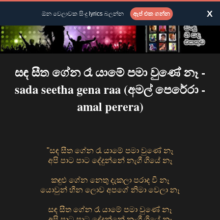
X
ඕන වෙලාවක සිංදු lyrics බලන්න
ඇප් එක ගන්න
සඳ සීත ගේන රෑ යාමේ පමා වුණේ නෑ -
sada seetha gena raa (අමල් පෙරේරා -
amal perera)
"සඳ සීත ගේන රෑ යාමේ පමා වුණේ නෑ
අපි පාට පාට දේදුන්නේ නැගී ගියේ නෑ
කඳුළු ගේන නෙතු දැකලා පරාද වී නෑ
යොවුන් හීන ලොව අපගේ නිමා වෙලා නෑ
සඳ සීත ගේන රෑ යාමේ පමා වුණේ නෑ
අපි පාට පාට දේදුන්නේ නැගී ගියේ නෑ