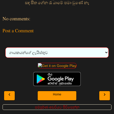
සඳ සීත ගේන රෑ යාමේ පමා වුණේ නෑ
No comments:
Post a Comment
‹
›
Home
සම්පුර්ණ අඩවියට පිවිසෙන්න