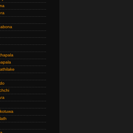
ena
era
dabona
hapala
apala
thilake
do
chchi
ra
kotuwa
ath
a