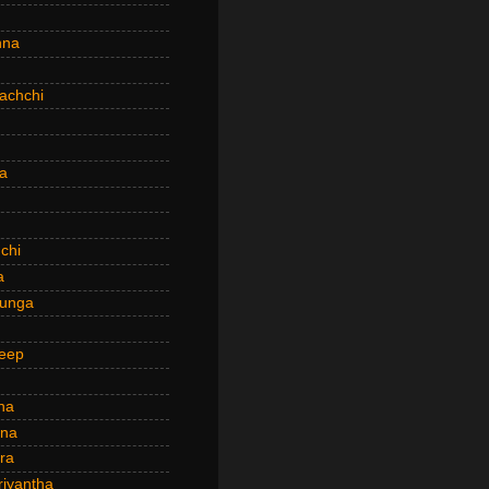
hna
achchi
a
chi
a
hunga
eep
ha
ana
ra
riyantha