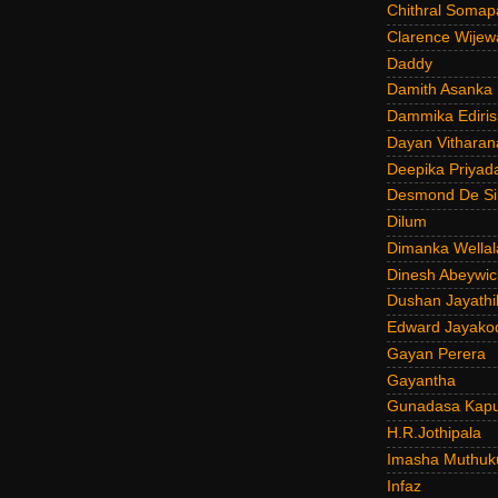
Chithral Somap
Clarence Wijew
Daddy
Damith Asanka
Dammika Ediris
Dayan Vitharan
Deepika Priyad
Desmond De Si
Dilum
Dimanka Wellal
Dinesh Abeywi
Dushan Jayathi
Edward Jayako
Gayan Perera
Gayantha
Gunadasa Kap
H.R.Jothipala
Imasha Muthuk
Infaz