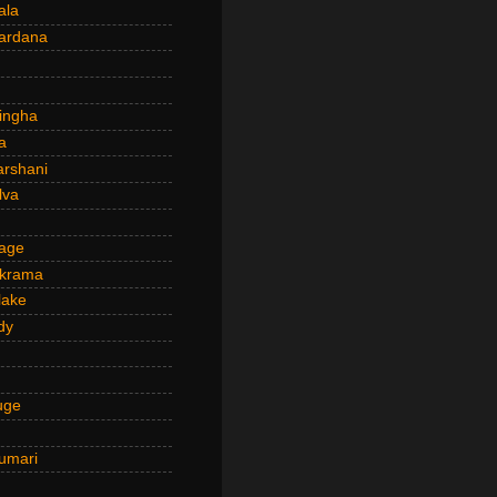
ala
ardana
ingha
a
arshani
lva
age
ckrama
lake
dy
uge
umari