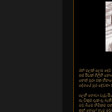
රන් මලක් ලෙස දෙව් බ
පස් පිඞක් ගිලිහී 
නෙත් පුරා එක හීනය
දේශයේ මුර දේවතා එලි
ලෙහි හොවා වැඩු සිය
පෑ විකුම් දැක දෑ බැති
මව් බිමේ හිමිකම් පතා
තුන් හෙලේ හැම මව්ව