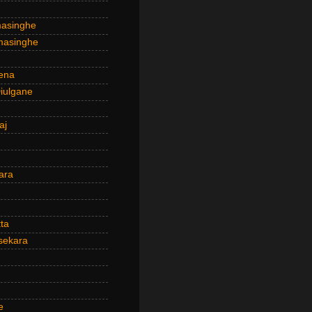
masinghe
masinghe
ena
iulgane
aj
ara
ta
sekara
e