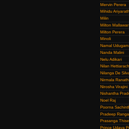
Mervin Perera
Mihidu Ariyarat
Milin
Milton Mallawar
Milton Perera
Minoli
Namal Udugam
Nanda Malini
Nelu Adikari
Nilan Hettiarach
Nilanga De Silv
Nirmala Ranat
Nirosha Virajini
Nishantha Prad
Noel Raj
Poorna Sachint
Pradeep Rang
Prasanga Thise
Prince Udaya P