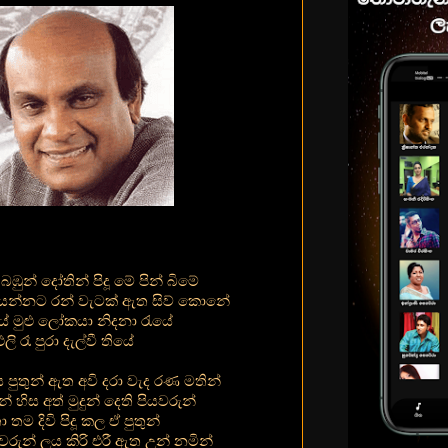
ඹුන් දෝතින් පිදූ මේ පින් බිමේ
නොයන්නට රන් වැටක් ඇත සිව් කොනේ
ේ මුළු ලෝකයා නිදනා රැයේ
 රෑ පුරා දැල්වී තියේ
 පුතුන් ඇත අවි දරා වැද රණ මතින්
න් හිස අත් මුදුන් දෙති පියවරුන්
 තම දිවි පිදූ කල ඒ පුතුන්
රුන් ලය කිරි එරී ඇත උන් නමින්