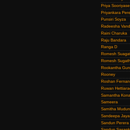
Priya Sooriyas
Priyankara Per
Punsiri Soyza
Radeesha Van
Raini Charuka
Raju Bandara
Ranga D
Romesh Suagat
Romesh Sugath
Rookantha Guna
Rooney
Roshan Fernan
Ruwan Hettiara
Samantha Kona
Sameera
Samitha Mudun
Sandeepa Jayal
Sandun Perera
Sandun Sasank