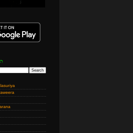
න
asuriya
laweera
arana