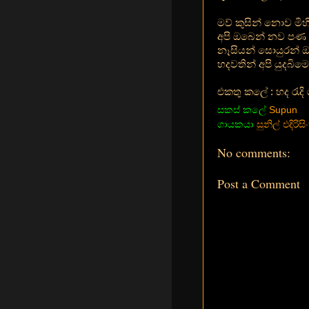
මව් කුසින් නොව මිහි
අපි ඔබෙන් නව පණ ල
නෑසියන් සොයුරන් ඔබ
හදවතින් අපි යුදබිම
එකතු කලේ : හද රැදි 
සකස් කලේ
Supun
ගායකයා
සුනිල් එදිරිස
No comments:
Post a Comment