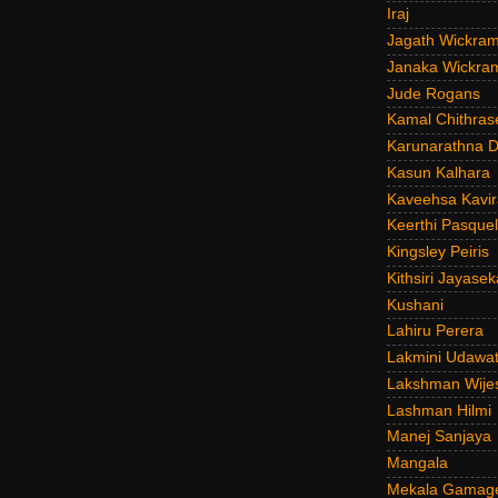
Iraj
Jagath Wickra
Janaka Wickra
Jude Rogans
Kamal Chithras
Karunarathna D
Kasun Kalhara
Kaveehsa Kavir
Keerthi Pasquel
Kingsley Peiris
Kithsiri Jayasek
Kushani
Lahiru Perera
Lakmini Udawat
Lakshman Wije
Lashman Hilmi
Manej Sanjaya
Mangala
Mekala Gamag