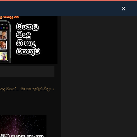
X
ුළු වීලා දෑසේ කදුළු බීලා රහසේ සුසුම් ලෑ හඩ ඇසේ... නිල්වන් මුහුදු තී