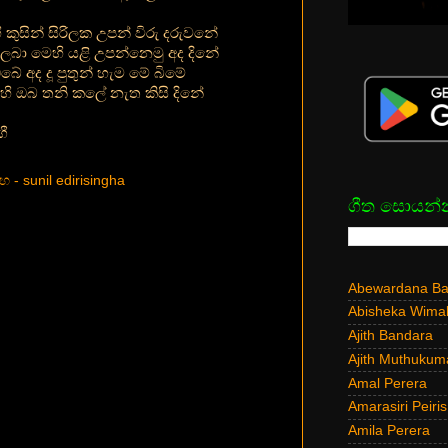
 කුසින් සිරිලක උපන් විරු දරුවනේ
බා මෙහි යළි උපන්නෙමු අද දිනේ
ේ අද දූ පුතුන් හැම මේ බිමේ
ෙහි ඔබ තනි කලේ නැත කිසි දිනේ
ගී
ිංහ - sunil edirisingha
ගීත සොයන්
Abewardana Bal
Abisheka Wima
Ajith Bandara
Ajith Muthukum
Amal Perera
Amarasiri Peiris
Amila Perera