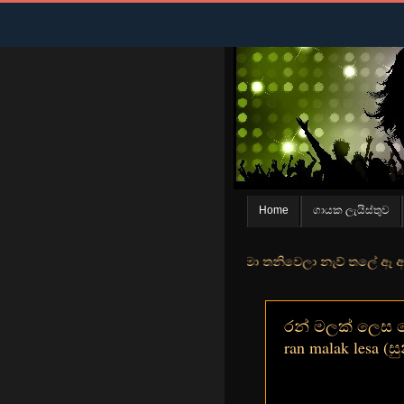
Home
ගායක ලැයිස්තුව
න් මුහුදු තීරේ ගල් මල් පිපුන යායේ මා තනිවෙලා නැව් තලේ ඈ ඇත ඇගේ යහන
රන් මලක් ලෙස දෙව
ran malak lesa (සුන