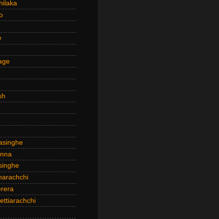
hilaka
o
e
age
sh
asinghe
anna
inghe
narachchi
rera
ttiarachchi