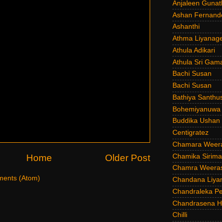
Anjaleen Gunat
Ashan Fernand
Ashanthi
Athma Liyanag
Athula Adikari
Athula Sri Gam
Bachi Susan
Bachi Susan
Bathiya Santhu
Bohemiyanuwa
Buddika Ushan
Centigratez
Chamara Weer
Chamika Sirim
Home
Older Post
Chamra Weeras
ents (Atom)
Chandana Liya
Chandraleka Pe
Chandrasena He
Chilli