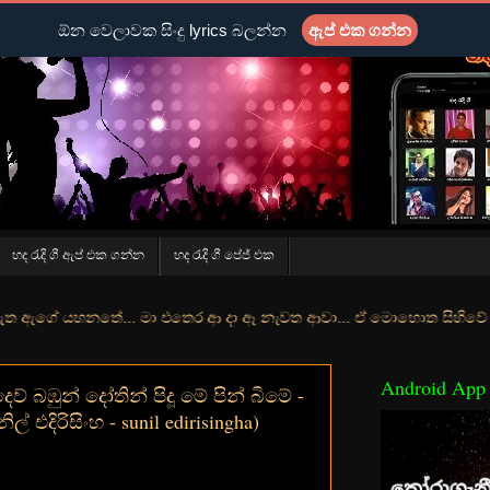
ඕන වෙලාවක සිංදු lyrics බලන්න
ඇප් එක ගන්න
හද රැදි ගී ඇප් එක ගන්න
හද රැදි ගී පේජ් එක
තේ... මා එතෙර ආ දා ඈ නැවත ආවා... ඒ මොහොත සිහිවේ අද වගේ... මා හා තුර
Android App
් බඹුන් දෝතින් පිදූ මේ පින් බිමේ -
ිල් එදිරිසිංහ - sunil edirisingha)