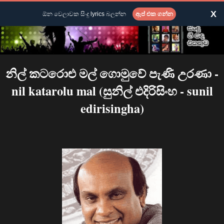
X
ඕන වෙලාවක සිංදු lyrics බලන්න
ඇප් එක ගන්න
නිල් කටරොළු මල් ගොමුවේ පැණි උරණා -
nil katarolu mal (සුනිල් එදිරිසිංහ - sunil
edirisingha)