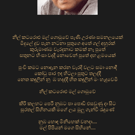
නිල් කටරොළු මල් ගොමුවේ පැණි උරණා සමනලයෙක්
මිදුලේ දුව පැන නටනා පුතුගෙ අතේ ගල් අහුරක්
කුරුමාණම වැරදුනාට කමක් නෑ පුතේ
සතුනට හිංසා වදදී නොවෙන් පුතේ දඟ ළමයෙක්
පුංචි කමට නොදැන කරන වැරදි වලට සමා නොදී
කෝටු පාර ඉඳ හිටලා පුතුට තලද්දී
නෙත කඳුලින් නු ඹ හදද්දී හිත කඳුලින් මං හැදුවෙමි
නිල් කටරොළු මල් ගොමුවේ
කිරි කලහට පෙරී නුඹට පා පොඩි එසවුණු දා සිට
සුරතල් සිහිනයකි මගේ ලය මුලු ගැන්වී රැඳුණේ
නුඹ හොඳ මිනිහෙක් වනදා....
මල් පිපියන් මගෙ සිහිනේ....