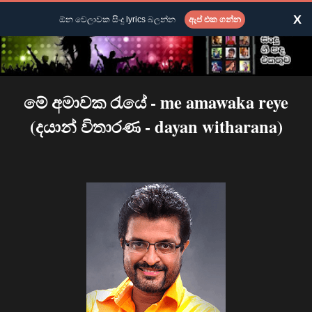
X
ඕන වෙලාවක සිංදු lyrics බලන්න
ඇප් එක ගන්න
මේ අමාවක රැයේ - me amawaka reye
(දයාන් විතාරණ - dayan witharana)