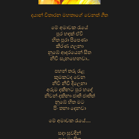
දයාන් විතාරන මහතාගේ වෙනත් ගීත
මේ අමාවක රැයේ
පුර හඳක් ඒවී
හිත පුරා පිපෙණා
කිරණ ගලනා
නුඹේ ආදරයෙන් සිත
නිවී සැනහෙනවා..
පහන් තරු රැළ
කුමකටද වෙන
නිවි නිවී දිලෙනා
අරුම දකිනට පුර හඳේ
නිවන් දකිනා ජාති ජාතිත්
නුඹේ හිත මට
පිං තනා දෙනවා
මේ අමාවක රැයේ....
සදා සුවඳින්