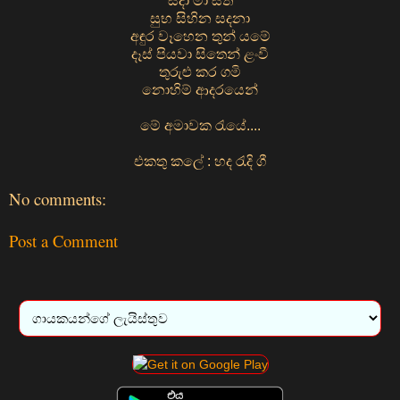
සදා මා සිත
සුභ සිහින සදනා
අඳුර වෑහෙන තුන් යමේ
දෑස් පියවා සිතෙන් ළංවී
තුරුළු කර ගමි
නොහිම් ආදරයෙන්
මේ අමාවක රැයේ....
එකතු කලේ : හද රැදි ගී
No comments:
Post a Comment