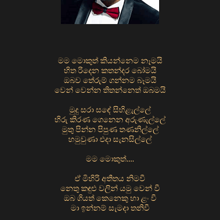
මම මොකුත් කියන්නෙම නෑමයි
හිත රිදෙන කතන්දර බෝමයි
ඔබව තේරුම් ගන්නම බෑමයි
වෙන් වෙන්න තිතන්නෙත් ඔබමයි
මුදු සරා සඳේ සිහිළැල්ලේ
හිරු කිරණ ගෙනෙන අරුණැල්ලේ
මුතු පින්න පිපුණ තණනිල්ලේ
හමුවුණා එදා සැනසිල්ලේ
මම මොකුත්....
ඒ මිහිරි අතීතය නිමවී
නෙතු කඳුළු වලින් යමු වෙන් වී
ඔබ ගියත් කෙනෙකු හා ළං වී
මා ඉන්නම් සැමදා තනිවී