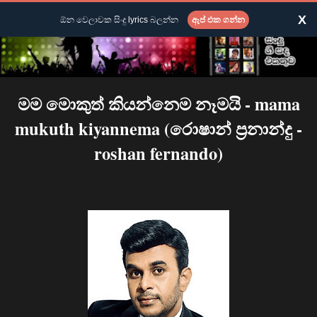
X
ඕන වෙලාවක සිංදු lyrics බලන්න
ඇප් එක ගන්න
මම මොකුත් කියන්නෙම නෑමයි - mama
mukuth kiyannema (රොෂාන් ප්‍රනාන්දු -
roshan fernando)