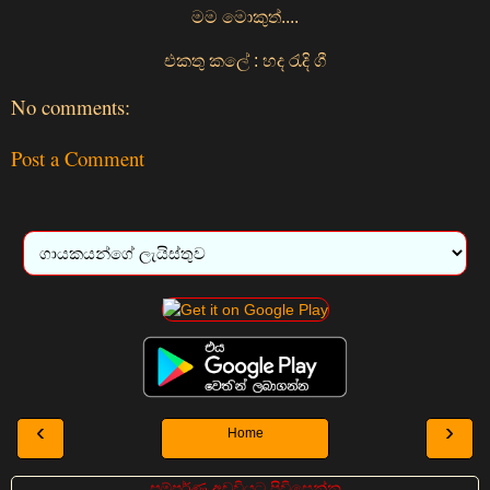
මම මොකුත්....
එකතු කලේ : හද රැදි ගී
No comments:
Post a Comment
‹
›
Home
සම්පුර්ණ අඩවියට පිවිසෙන්න