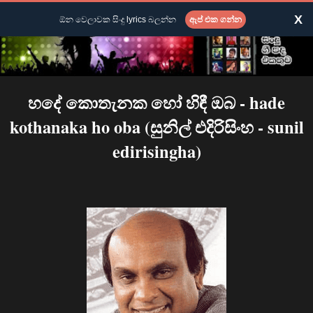
X
ඕන වෙලාවක සිංදු lyrics බලන්න
ඇප් එක ගන්න
හදේ කොතැනක හෝ හිඳී ඔබ - hade
kothanaka ho oba (සුනිල් එදිරිසිංහ - sunil
edirisingha)