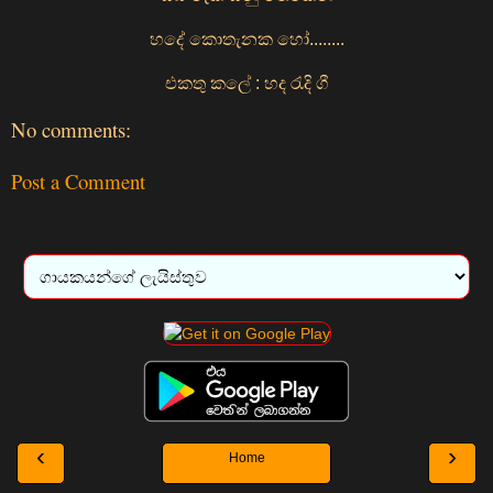
හදේ කොතැනක හෝ........
එකතු කලේ : හද රැදි ගී
No comments:
Post a Comment
‹
›
Home