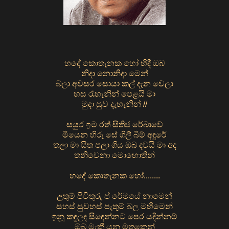
හදේ කොතැනක හෝ හිඳී ඔබ
නිදා නොනිදා මෙන්
බලා අවසර සොයා කල් දැන වෙලා
හස රැහැනින් පෙළයි මා
මුදා සුව දැහැනින් //
සයුර ඉම රත් සිතිජ රේඛාවේ
මියෙන හිරු සේ ගිලී බිම් අඳුරේ
තලා මා සිත පලා ගිය ඔබ දවයි මා අද
තනිවෙනා මොහොතින්
හදේ කොතැනක හෝ........
උතුම් පිවිතුරු ප් රේමයේ නාමෙන්
සහස් සුවහස් පැතුම් බල මහිමෙන්
ඉනූ කඳුලද සිඳෙන්නට පෙර යදින්නම්
ඔබ මැකී යනු මතකෙන්