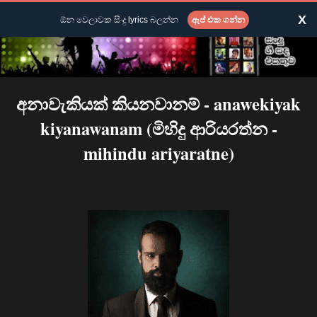
X
ඕන වෙලාවක සිංදු lyrics බලන්න
ඇප් එක ගන්න
අනාවැකියක් කියනවානම් - anawekiyak
kiyanawanam (මිහිදු ආරියරත්න -
mihindu ariyaratne)