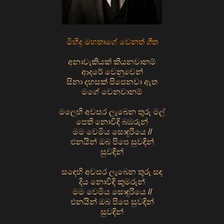
මිහිදු මහතාගේ වෙනත් ගීත
අනාවැකියක් කියනවානම්
ආදරේ වෙනුවෙන්
සිනා දහසක් පිපෙනවා ඇත
මගේ වෙනවානම්
මලෙහි අවසර ලැබෙන තුරු මල්
පෙති නොවිඳි බඹරුන්
මම වෙමිය සොඳුරියෙ //
එනයින් ඔබ පිපෙ සුවඳින්
සුවඳින්
සඳෙහි අවසර ලැබෙන තුරු සඳ
දිය නොවිඳි කුමරුන්
මම වෙමිය සොඳුරියෙ //
එනයින් ඔබ පිපෙ සුවඳින්
සුවඳින්