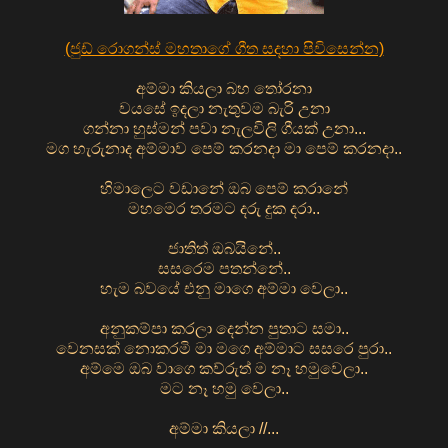
(ජුඩ් රොගන්ස් මහතාගේ ගීත සදහා පිවිසෙන්න)
අම්මා කියලා බහ තෝරනා
වයසේ ඉදලා නැතුවම බැරි උනා
ගන්නා හුස්මන් පවා නැලවිලි ගීයක් උනා...
මග හැරුනාද අම්මාව පෙම් කරනදා මා පෙම් කරනදා..
හිමාලෙට වඩානේ ඔබ පෙම් කරානේ
මහමෙර තරමට දරු දුක දරා..
ජාතිත් ඔබයිනේ..
සසරෙම පතන්නේ..
හැම බවයේ එනු මාගෙ අම්මා වෙලා..
අනුකම්පා කරලා දෙන්න පුතාට සමා..
වෙනසක් නොකරමි මා මගෙ අම්මාට සසරෙ පුරා..
අම්මෙ ඔබ වාගෙ කව්රුත් ම නෑ හමුවෙලා..
මට නෑ හමු වෙලා..
අම්මා කියලා //...