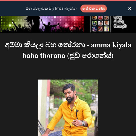
X
ඕන වෙලාවක සිංදු lyrics බලන්න
ඇප් එක ගන්න
අම්මා කියලා බහ තෝරනා - amma kiyala
baha thorana (ජුඩ් රොගන්ස්)