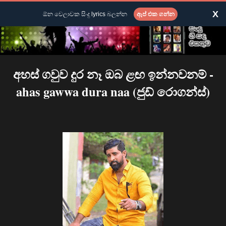
X
ඕන වෙලාවක සිංදු lyrics බලන්න
ඇප් එක ගන්න
අහස් ගවුව දුර නෑ ඔබ ළඟ ඉන්නවනම් -
ahas gawwa dura naa (ජුඩ් රොගන්ස්)