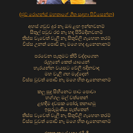
(ජුඩ් රොගන්ස් මහතාගේ ගීත සදහා පිවිසෙන්න)
අහස් ගවුව දුර නෑ ඔබ ළඟ ඉන්නවනම්
සිතුල් පවුව රළු නෑ හඳ පිරිමදිනවනම්
තිස්ස වැවෙත් වැලි නෑ සිතුවිලි ගැහෙන තරම්
විස්ස උනත් පොඩි නෑ මගෙ හද දැනෙනානම්
පරවෙන පැතුමට කිරි වද්දාගෙන
රුහුනේ කෙත් යායෙන්
හැරයන්න වයසට වේලි බදිනවාද
මහ වැලි ගඟ මැද්දෙන්
විස්ස වුවත් පොඩි නෑ මගෙ හිත දැනෙනානම්
කලු සුදු සිහිනෙට පාට පොවා
හග්ගල මල් වත්තෙන්
ළඟදීම දවසක පෝරු තනාගමු
ඉසුරුමුණිය පැත්තෙන්
තිස්ස වැවෙත් වැලි නෑ සිතුවිලි ගැහෙන තරම්
විස්ස වුවත් පොඩි නෑ මගෙ හිත දැනෙනානම්