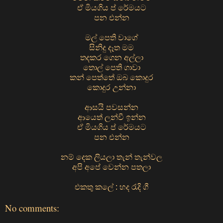
ඒ මියගිය ප් රේමයට
පන එන්න
මල් පෙති වාගේ
සිනිදු දෑත මම
තදකර ගෙන අල්ලා
තොල් පෙති ගාවා
කන් පෙත්තේ ඔබ කොදුර
කොදුර උන්නා
ආසයි පවසන්න
ආයෙත් ලන්වී ඉන්න
ඒ මියගිය ප් රේමයට
පන එන්න
නම් දෙක ලියලා තැන් තැන්වල
අපි අපේ වෙන්න පතලා
එකතු කලේ : හද රැදි ගී
No comments: