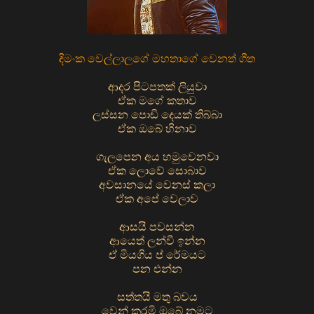
දිමංක වෙල්ලාලගේ මහතාගේ වෙනත් ගීත
ආදර පිටපතක් ලියුවා
ඒක මගේ කතාව
ලස්සන පොඩි දෙයක් තිබ්බා
ඒක ඔබේ හිනාව
ගැලපෙන අය හමුවෙනවා
ඒක ලොවේ සොබාව
අවසානයේ වෙනස් කලා
ඒක අපේ වෙලාව
ආසයි පවසන්න
ආයෙත් ලන්වී ඉන්න
ඒ මියගිය ප් රේමයට
පන එන්න
සත්තයි මතු බවය
වෙන් කරමි ඔබේ නමට