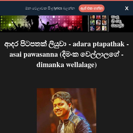
X
ඕන වෙලාවක සිංදු lyrics බලන්න
ඇප් එක ගන්න
ආදර පිටපතක් ලියුවා - adara ptapathak -
asai pawasanna (දිමංක වෙල්ලාලගේ -
dimanka wellalage)