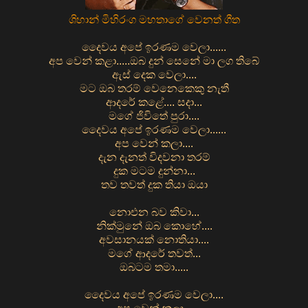
ශිහාන් මිහිරංග මහතාගේ වෙනත් ගීත
දෛවය අපේ ඉරණම වෙලා......
අප වෙන් කළා.....ඔබ දුන් සෙනේ මා ලග තිබේ
ඇස් දෙක වෙලා....
මට ඔබ තරම් වෙනෙකෙකු නැතී
ආදරේ කළේ.... සදා...
මගේ ජිවිතේ පුරා....
දෛවය අපේ ඉරණම වෙලා......
අප වෙන් කලා....
දැන දැනත් විදවනා තරම්
දුක මටම දුන්නා...
තව තවත් දුක තියා ඔයා
නොඑන බව කිවා...
නික්මුනේ ඔබ කොහේ....
අවසානයක් නොතියා....
මගේ ආදරේ තවත්...
ඔබටම තමා.....
දෛවය අපේ ඉරණම වෙලා....