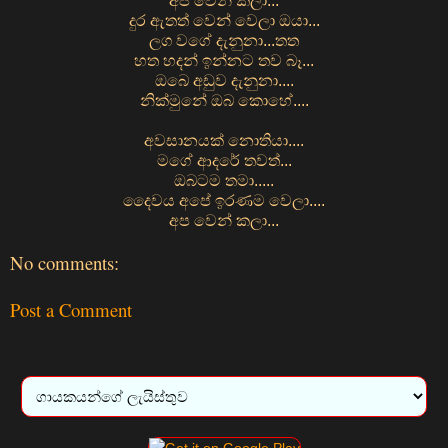
අප වෙන් කලා...
දුර ඇතත් වෙන් වෙලා ඔයා...
ලග වගේ දැනුනා...තත
හත හදන් ඉන්නට තව බෑ...
ඔබෙ අඩුව දැනුනා....
නික්මුනේ ඔබ කොහේ....
අවසානයක් නොතියා....
මගේ ආදරේ තවත්...
ඔබටම තමා.....
දෛවය අපේ ඉරණම වෙලා....
අප වෙන් කලා...
No comments:
Post a Comment