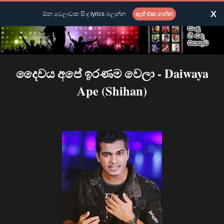
X
ඕන වෙලාවක සිංදු lyrics බලන්න
ඇප් එක ගන්න
දෛවය අපේ ඉරණම වෙලා - Daiwaya
Ape (Shihan)