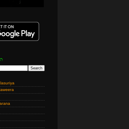
න
asuriya
laweera
arana