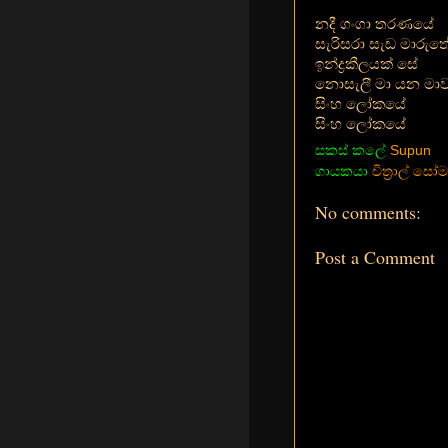
නදී ගංගා තරණයේ
සැරිසරා සැඩ මාරුත
ඉන්ද්‍රකීලයක් සේ
නොසැලී මා යන මා
සිංහ ලෝකයේ
සිංහ ලෝකයේ
සකස් කලේ
Supun
ගායකයා
චිත්‍රාල් සෝ
No comments:
Post a Comment