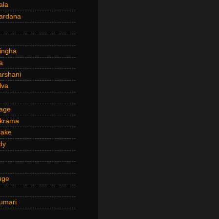
ala
ardana
ingha
a
arshani
lva
age
ckrama
lake
dy
uge
umari