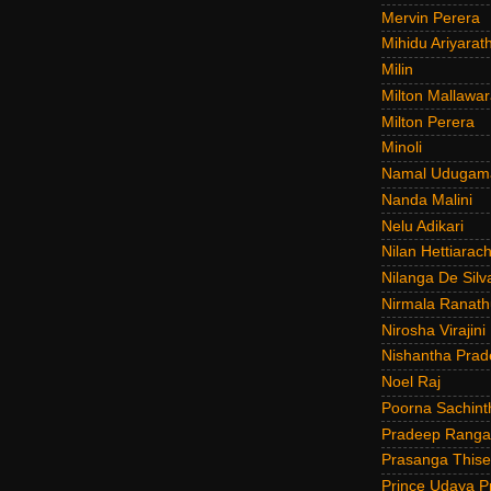
Mervin Perera
Mihidu Ariyarat
Milin
Milton Mallawar
Milton Perera
Minoli
Namal Udugam
Nanda Malini
Nelu Adikari
Nilan Hettiarach
Nilanga De Silv
Nirmala Ranat
Nirosha Virajini
Nishantha Prad
Noel Raj
Poorna Sachint
Pradeep Rang
Prasanga Thise
Prince Udaya P