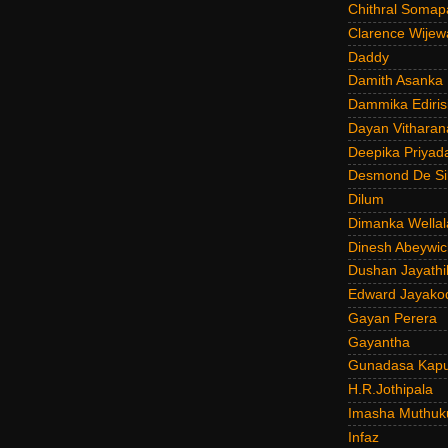
Chithral Somap
Clarence Wijew
Daddy
Damith Asanka
Dammika Ediris
Dayan Vitharan
Deepika Priyad
Desmond De Si
Dilum
Dimanka Wellal
Dinesh Abeywi
Dushan Jayathi
Edward Jayako
Gayan Perera
Gayantha
Gunadasa Kap
H.R.Jothipala
Imasha Muthuk
Infaz