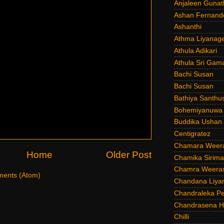
Anjaleen Gunat
Ashan Fernand
Ashanthi
Athma Liyanag
Athula Adikari
Athula Sri Gam
Bachi Susan
Bachi Susan
Bathiya Santhu
Bohemiyanuwa
Buddika Ushan
Centigratez
Chamara Weer
Home
Older Post
Chamika Sirim
Chamra Weeras
ents (Atom)
Chandana Liya
Chandraleka Pe
Chandrasena He
Chilli