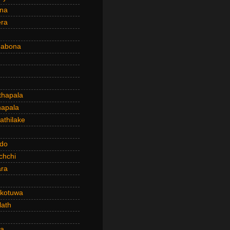
ena
era
dabona
hapala
apala
thilake
do
chchi
ra
kotuwa
ath
a