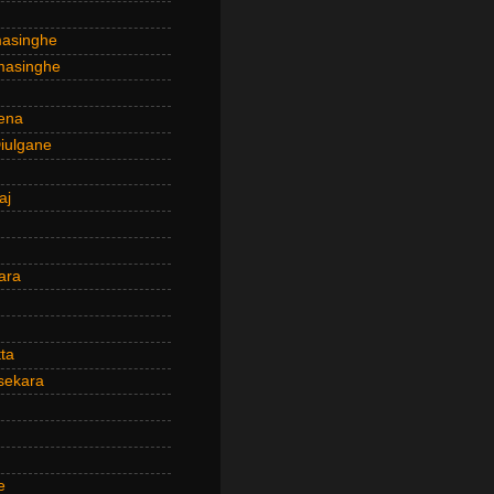
masinghe
masinghe
ena
iulgane
aj
ara
ta
sekara
e