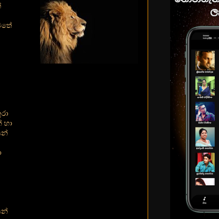
ේ
වතේ
ුරා
් හා
න්
ා
න්