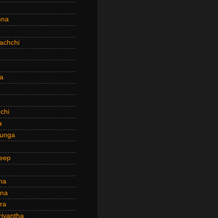
hna
achchi
a
chi
a
hunga
eep
ha
ana
ra
riyantha