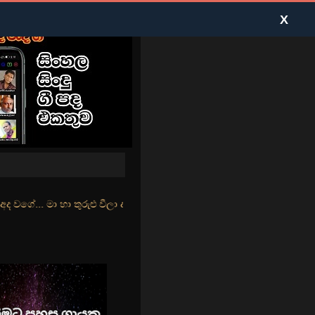
X
ුළු වීලා දෑසේ කදුළු බීලා රහසේ සුසුම් ලෑ හඩ ඇසේ... නිල්වන් මුහුදු තී