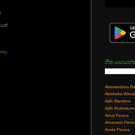
ේ
වතේ
මපාල
ගීත සොයන්
Abewardana Bal
Abisheka Wima
Ajith Bandara
Ajith Muthukum
Amal Perera
Amarasiri Peiris
Amila Perera