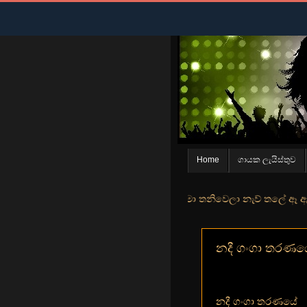
Home
ගායක ලැයිස්තුව
න් මුහුදු තීරේ ගල් මල් පිපුන යායේ මා තනිවෙලා නැව් තලේ ඈ ඇත ඇගේ යහනත
නදී ගංගා තරණයේ -
නදී ගංගා තරණයේ