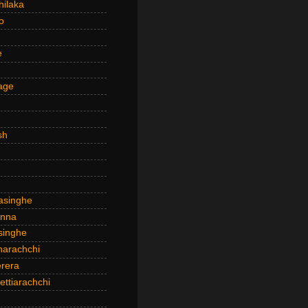
hilaka
o
e
age
sh
asinghe
anna
inghe
narachchi
rera
ttiarachchi