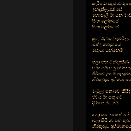
සැරිසරා සැඩ මාරුත
ඉන්ද්‍රකීලයක් සේ
නොසැලී මා යන මා
සිංහ ලෝකයේ
සිංහ ලෝකයේ
සුළං රැල්ලේ දැවටිලා
මන්ද මාරුතයේ
සොයා යන්නෙමි
ගලා එන මන්දාකිණි
හඹා යමි හමු වෙන ත
ජීවිතේ උතුම් පැතුමන
නිරතුරුව අභිමානයෙ
මංමුලා නොවේ කිසිද
ජවය මා සතු වේ
දිරිය ගන්නෙමි
ගලා යන දහසක් නදී
බලා සිටී මා එන තුරා
නිරතුරුව අභිමානයෙ