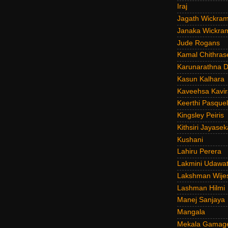
Iraj
Jagath Wickra
Janaka Wickra
Jude Rogans
Kamal Chithras
Karunarathna D
Kasun Kalhara
Kaveehsa Kavir
Keerthi Pasquel
Kingsley Peiris
Kithsiri Jayasek
Kushani
Lahiru Perera
Lakmini Udawat
Lakshman Wije
Lashman Hilmi
Manej Sanjaya
Mangala
Mekala Gamag