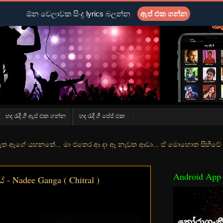
ඕන වෙලාවක සිංදු lyrics බලන්න
ඇප් එක ගන්න
හද රැදි ගී ඇප් එක ගන්න
හද රැදි ගී පේජ් එක
ේ... මා එතෙර ආ දා ඈ නැවත ආවා... ඒ මොහොත සිහිවේ අද වගේ... මා හා තුර
Android App
 Nadee Ganga ( Chitral )