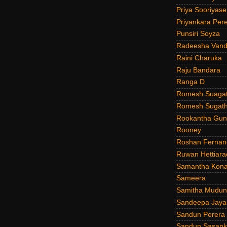
Priya Sooriyas
Priyankara Per
Punsiri Soyza
Radeesha Van
Raini Charuka
Raju Bandara
Ranga D
Romesh Suagat
Romesh Sugath
Rookantha Guna
Rooney
Roshan Fernan
Ruwan Hettiara
Samantha Kona
Sameera
Samitha Mudun
Sandeepa Jayal
Sandun Perera
Sandun Sasank