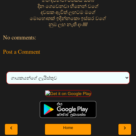
හිත දවනවා මතකය ඔබේ
දින ගෙවෙනවා හීනෙන් වගේ
දවසක ඇවිත් ලඟටම මගේ
මොහොතක් ඉදින්නකො ඉස්සර වගේ
නුඹ ලඟ නැති දා ////
No comments:
Post a Comment
‹
›
Home