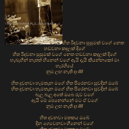
හිත රිදවනා සුසුමක් වගේ නෙත
හඩවනා කදුලක් දිගේ
හිත රිදවනා සුසුමක් වගේ නෙත හඩවනා කදුලක් දිගේ
හැබැහින් නැතත් හීනෙන් වගේ ඇයි දැයි කියන්නකෝ මා
හැරගියේ
නුඹ ලඟ නැති දා ////
හිත දුවනවා හැමතැන මගේ හිත පිරෙනවා සුවදින් ඔබේ
හිත දුවනවා හැමතැන මගේ හිත පිරෙනවා සුවදින් ඔබේ
බැලු බැලු අතේ ඔබෙ රුව වගේ
ඇයි මේ පෙනෙන්නේ මට ඒ වගේ
නුඹ ලඟ නැති දා ////
හිත දවනවා මතකය ඔබේ
දින ගෙවෙනවා හීනෙන් වගේ