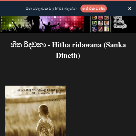
X
ඕන වෙලාවක සිංදු lyrics බලන්න
ඇප් එක ගන්න
හිත රිදවනා - Hitha ridawana (Sanka
Dineth)