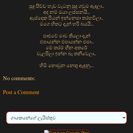
සුදු පිච්ච හැඩ වැටනු සුදු ගවුම ඇදලා..
අද නම් ඔයා ලස්සනයි..
ඇස්දෙක පියන් ඉන්නෙපා තරහවීලා..
මගෙ හිතට දැන් හරි බයයි..
පාළුවේ මාව තියලා දැන්
එපායන්න එපායන්න එපා..
මේ තරම් හීන අතරේ
වැලපිලා ඉන්න බෑ තනිවෙලා..
හිමි නොවුන නෙතු ඇඳුනු...
No comments:
Post a Comment