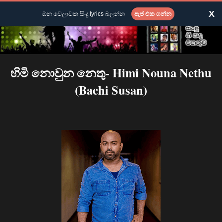
X
ඕන වෙලාවක සිංදු lyrics බලන්න
ඇප් එක ගන්න
හිමි නොවුන නෙතු- Himi Nouna Nethu
(Bachi Susan)