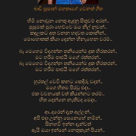
බාචි සුසාන් මහතාගේ වෙනත් ගීත
හිමි නොවුන නෙතු ඇඳුනු සිතුවම් අරන්..
සුසුමක් පුරා හෙව්වෙ ඔය නිල් නුවන්..
කඳුලකට අත වනන හදවත කොනින්..
මොහොතක් කියා දෙන්න හිනැහෙන වරම්..
බෑ මෙහෙම විදගන්න තනියෙන්ම දුක හිරකරන්..
මට හරිම පාළුයි මගේ රත්තරන්..
බෑ මෙහෙම විදගන්න තනියෙන්ම දුක හිරකරන්..
මට හරිම පාළුයි මගේ රත්තරන්..
හුරතල් වෙවී කනට කෙදිරූ වදන්..
මගෙ හිතම පිරවූ එදා..
එක වචනයක් වත් කියන්නට තරම්..
හිත දෙන්නෙ නැතිවද මෙදා..
ආ..දරෙන් දෑත අල්ලන්..
අපි එදා උන්නු සෙනෙහේ නමින්..
සිනහවී ඉන්න දැන්වත්
ඇයි ඔයා ඉන්නේ නෙතුකැන් පියන්..