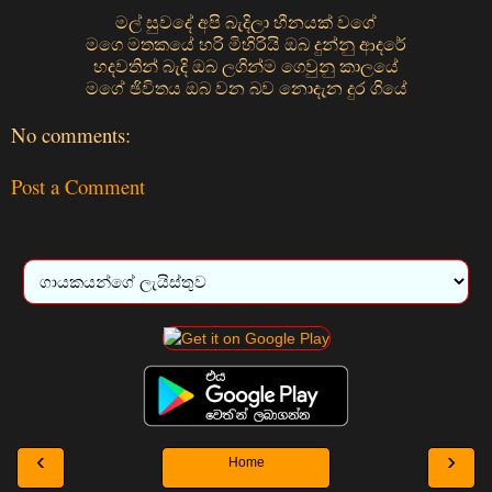
මල් සුවදේ අපි බැදිලා හීනයක් වගේ
මගෙ මතකයේ හරි මිහිරියි ඔබ දුන්නු ආදරේ
හදවතින් බැදි ඔබ ලගින්ම ගෙවුනු කාලයේ
මගේ ඡිවිතය ඔබ වන බව නොදැන දුර ගියේ
No comments:
Post a Comment
‹
›
Home