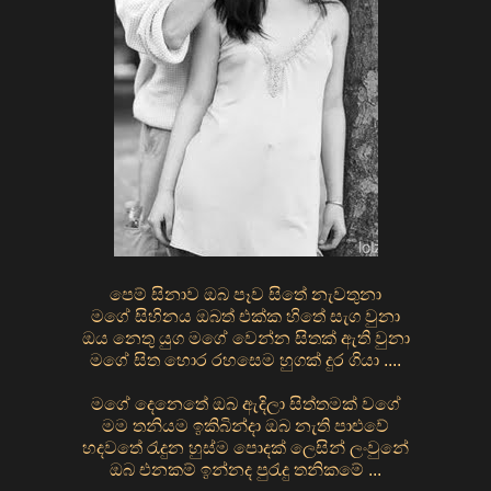
පෙම් සිනාව ඔබ පෑව සිතේ නැවතුනා
මගේ සිහිනය ඔබත් එක්ක හිතේ සැග වුනා
ඔය නෙතු යුග මගේ වෙන්න සිතක් ඇති වුනා
මගේ සිත හොර රහසෙම හුගක් දුර ගියා ....
මගේ දෙනෙතේ ඔබ ඇදිලා සිත්තමක් වගේ
මම තනියම ඉකිබින්දා ඔබ නැති පාළුවේ
හදවතේ රැදුන හුස්ම පොදක් ලෙසින් ලංවුනේ
ඔබ එනකම් ඉන්නද පුරැදු තනිකමේ ...