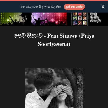
X
ඕන වෙලාවක සිංදු lyrics බලන්න
ඇප් එක ගන්න
පෙම් සිනාව - Pem Sinawa (Priya
Sooriyasena)