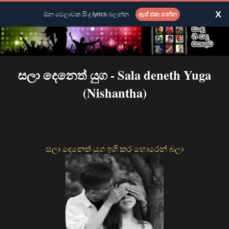
X
ඕන වෙලාවක සිංදු lyrics බලන්න
ඇප් එක ගන්න
සලා දෙනෙත් යුග - Sala deneth Yuga
(Nishantha)
සලා දෙනෙත් යුග ඉගි කර හොරෙන් බලා