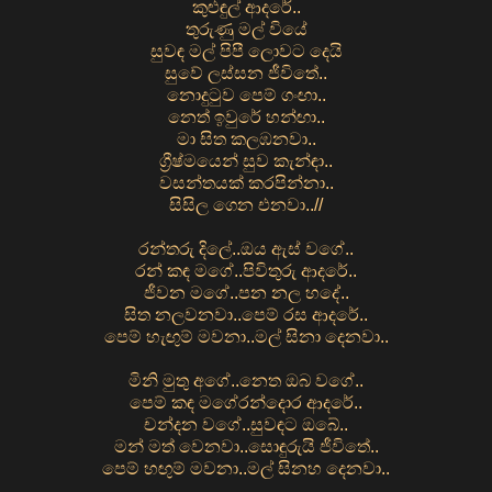
කුළුඳුල් ආදරේ..
තුරුණු මල් වියේ
සුවඳ මල් පිපී ලොවට දෙයි
සුවේ ලස්සන ජීවිතේ..
නොදුටුව පෙම් ගංඟා..
නෙත් ඉවුරේ හන්ඟා..
මා සිත කලඹනවා..
ග්‍රීෂ්මයෙන් සුව කැන්ඳා..
වසන්තයක් කරපින්නා..
සිසිල ගෙන එනවා..//
රන්තරු දිලේ..ඔය ඇස් වගේ..
රන් කඳ මගේ..පිවිතුරු ආදරේ..
ජීවන මගේ..පන නල හදේ..
සිත නලවනවා..පෙම් රස ආදරේ..
පෙම් හැඟුම් මවනා..මල් සිනා දෙනවා..
මිනි මුතු අගේ..නෙත ඔබ වගේ..
පෙම් කඳ මගේරන්දොර ආදරේ..
චන්දන වගේ..සුවඳට ඔබේ..
මන් මත් වෙනවා..සොඳුරුයි ජීවිතේ..
පෙම් හඟුම් මවනා..මල් සිනහ දෙනවා..