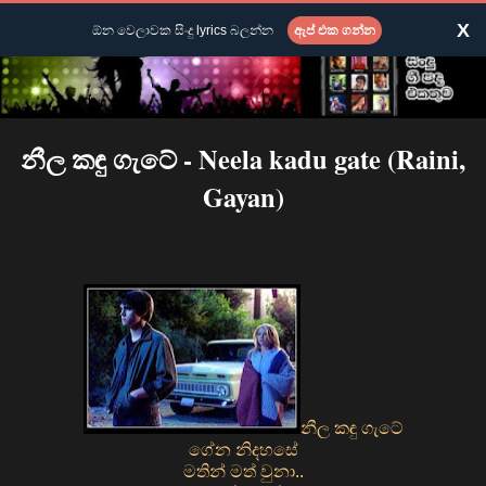
X
ඕන වෙලාවක සිංදු lyrics බලන්න
ඇප් එක ගන්න
නීල කඳු ගැටේ - Neela kadu gate (Raini,
Gayan)
නීල කඳු ගැටේ
ගේන නිදහසේ
මතින් මත් වුනා..