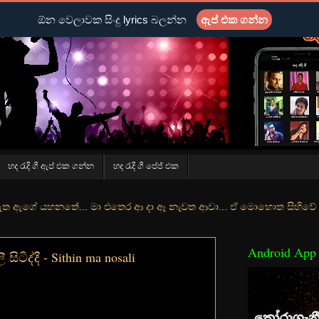
ඕන වෙලාවක සිංදු lyrics බලන්න
ඇප් එක ගන්න
හද රැදි ගී ඇප් එක ගන්න
හද රැදි ගී පේජ් එක
තේ... මා එතෙර ආ දා ඈ නැවත ආවා... ඒ මොහොත සිහිවේ අද වගේ... මා හා තු
Android App
ිටිද්දී - Sithin ma nosali