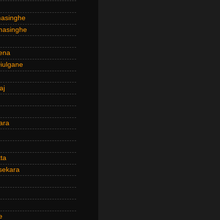
masinghe
masinghe
ena
iulgane
aj
ara
ta
sekara
e