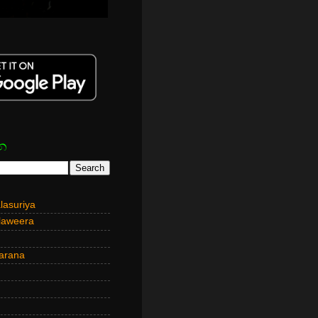
න
asuriya
laweera
arana