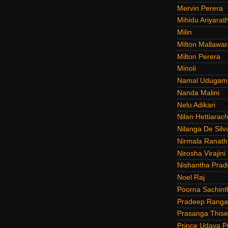
Mervin Perera
Mihidu Ariyarat
Milin
Milton Mallawar
Milton Perera
Minoli
Namal Udugam
Nanda Malini
Nelu Adikari
Nilan Hettiarach
Nilanga De Silv
Nirmala Ranat
Nirosha Virajini
Nishantha Prad
Noel Raj
Poorna Sachint
Pradeep Rang
Prasanga Thise
Prince Udaya P