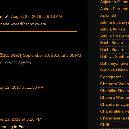
Anjaleen Gunat
Ashan Fernand
Ashanthi
n
August 23, 2016 at 6:18 AM
Athma Liyanag
nada waradi? thnx qwata
Athula Adikari
Athula Sri Gam
Bachi Susan
Bachi Susan
සිකුරු තරුව)
September 23, 2016 at 3:35 PM
Bathiya Santhu
්...හිතටම වදිනවා..
Bohemiyanuwa
Buddika Ushan
Centigratez
Chamara Weer
y 12, 2017 at 11:53 PM
Chamika Sirim
Chamra Weeras
Chandana Liya
Chandraleka Pe
Chandrasena He
ne 13, 2019 at 5:20 PM
Chilli
eaning in English