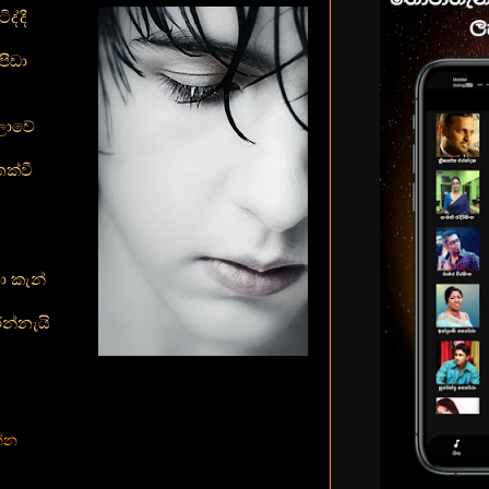
ද්දී
පීඩා
ලාවේ
ක්වී
ා කැන්
න්නැයි
ත්න