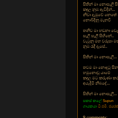
සිතින් මා නොසැලී සිටි
කඳුල නුඹ ‍ඇවිදින්...
නිවා දැමුවේ නෙතේ 
නොබිදිනූ මැනවී
තනිව මා හඩනා වෙ
සැලි සැලී සිහිනේ..
වැටුනු මහ වරුසා මත
නුඹ රැදී දෑසේ..
සිතින් මා නොසැලී...
තවම මා නොදුටූ සින
හමුනොවූ යාමේ
කදුල මට කරුණා කර
අයැදිමී නිබදේ...
සිතින් මා නොසැලී...
සකස් කලේ
Supun
ගායකයා
ටි.එමි. ජයර
9 comments: