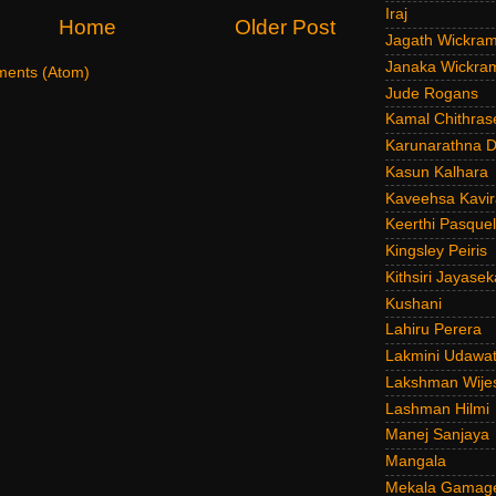
Iraj
Home
Older Post
Jagath Wickra
Janaka Wickra
ents (Atom)
Jude Rogans
Kamal Chithras
Karunarathna D
Kasun Kalhara
Kaveehsa Kavir
Keerthi Pasquel
Kingsley Peiris
Kithsiri Jayasek
Kushani
Lahiru Perera
Lakmini Udawat
Lakshman Wije
Lashman Hilmi
Manej Sanjaya
Mangala
Mekala Gamag