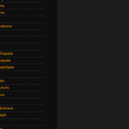
ena
era
dabona
hapala
apala
thilake
do
chchi
ra
kotuwa
ath
a