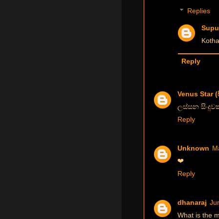
Replies
Supu
Kotha
Reply
Venus Star (
ලස්සන සිංදුවක
Reply
Unknown
Ma
❤
Reply
dhanaraj
Ju
What is the m