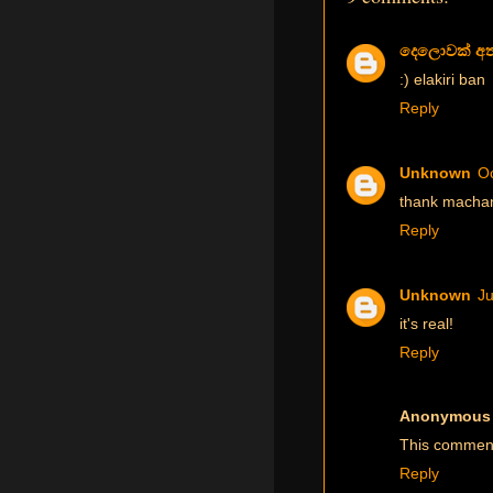
දෙලොවක් අ
:) elakiri ban
Reply
Unknown
Oc
thank macha
Reply
Unknown
Ju
it's real!
Reply
Anonymous
This comment
Reply