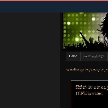
Home
ගායක ලැයිස්තුව
වන් මුහුදු තීරේ ගල් මල් පිපුන යායේ මා තනිවෙලා නැව් තලේ ඈ ඇත ඇගේ යහන
සිතින් මා නොසැලී ස
(T.M.Jayaratne)