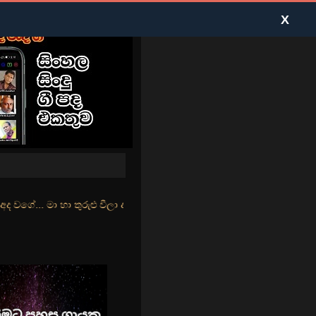
X
රුළු වීලා දෑසේ කදුළු බීලා රහසේ සුසුම් ලෑ හඩ ඇසේ... නිල්වන් මුහුදු ත