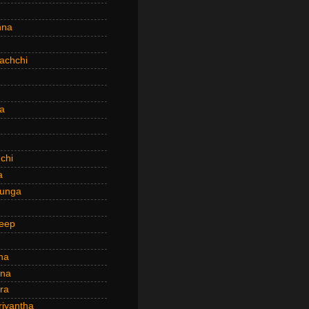
hna
achchi
a
chi
a
hunga
eep
ha
ana
ra
riyantha