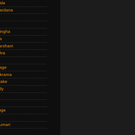
ala
ardana
ingha
a
arshani
lva
age
ckrama
lake
dy
uge
umari