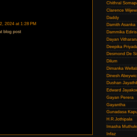
Chithral Somap
Clarence Wijew
Daddy
2, 2024 at 1:28 PM
Damith Asanka
t blog post
Dammika Ediris
Dayan Vitharan
Deepika Priyad
Desmond De Si
Dilum
Dimanka Wellal
Dinesh Abeywi
Dushan Jayathi
Edward Jayako
Gayan Perera
Gayantha
Gunadasa Kap
H.R.Jothipala
Imasha Muthuk
Infaz