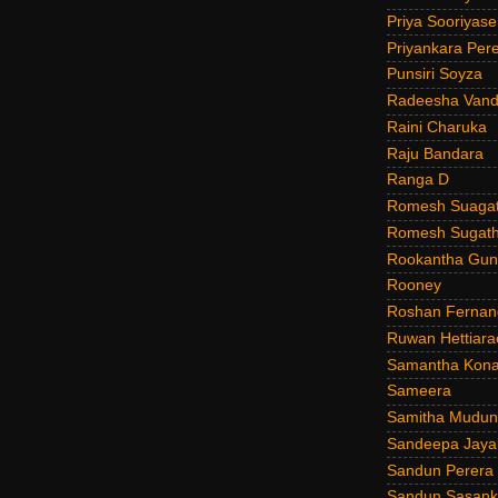
Priya Sooriyas
Priyankara Per
Punsiri Soyza
Radeesha Van
Raini Charuka
Raju Bandara
Ranga D
Romesh Suagat
Romesh Sugath
Rookantha Guna
Rooney
Roshan Fernan
Ruwan Hettiara
Samantha Kona
Sameera
Samitha Mudun
Sandeepa Jayal
Sandun Perera
Sandun Sasank