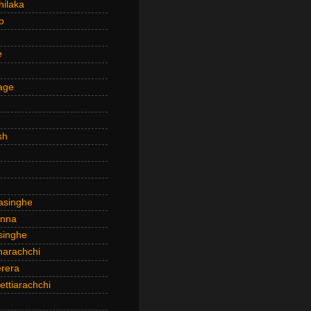
hilaka
o
e
age
sh
asinghe
anna
inghe
narachchi
rera
ttiarachchi