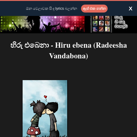
X
ඕන වෙලාවක සිංදු lyrics බලන්න
ඇප් එක ගන්න
හිරු එබෙනා - Hiru ebena (Radeesha
Vandabona)