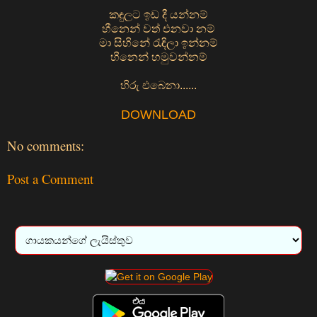
කඳුලට ඉඩ දී යන්නම්
හීනෙන් වත් එනවා නම්
මා සිහිනේ රැඳිලා ඉන්නම්
හීනෙන් හමුවන්නම්
හිරු එබෙනා......
DOWNLOAD
No comments:
Post a Comment