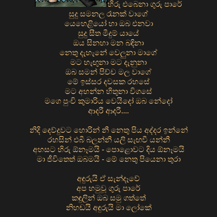
හිරු එබෙනා ගුරු පාරේ
සුදු සමනල රෑනක් වාගේ
යෙහෙළියෝ හා ඔබ එනවා
සුදු සීත මීදුම් යායේ
ඔය සිනහා මන බඳිනා
නෙතු දැහැනේ වෙලුනා මාගේ
මට හැඟුනා මට දැනුනා
ඔබ සමන් පිච්ච මල වාගේ
මේ ඉස්සර දවසක රහසේ
මට අහන්න හිතුනා විගසේ
මගෙ පුංචි කුමාරිය වෙයිදෝ ඔබ නේදෝ
ආදරී ආදරී....
නිදි දෙව්දුවට හොරින් නී නෙතු පිය අද්දර ඉන්නේ
රහසින් එබී බලන්නී යලි සැඟවී යන්නී
අහසට හිරු ඕනෑමයි - පොළොවට දිය ඕනෑමයි
මා ජීවිතෙත් ඔබමයි - මේ නෙතු පියෙනා තුරා
අඳුරුයි ඒ සැන්දෑවේ
අප හමුවූ ගුරු පාරේ
කඳුලින් ඔබ සමු ගත්තේ
නිහඬයි අඳුරුයි මා ලෝකේ