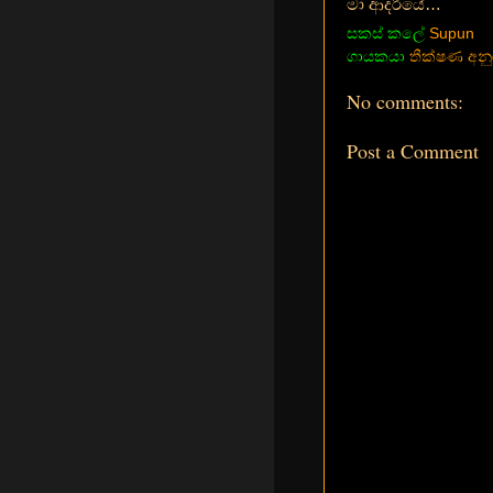
මා ආදරියේ…
සකස් කලේ
Supun
ගායකයා
තීක්ෂණ අනු
No comments:
Post a Comment