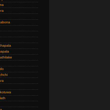
ena
era
dabona
hapala
apala
thilake
do
chchi
ra
kotuwa
ath
a