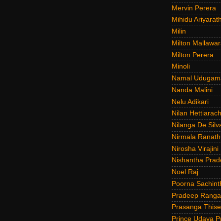
Mervin Perera
Mihidu Ariyarat
Milin
Milton Mallawar
Milton Perera
Minoli
Namal Udugam
Nanda Malini
Nelu Adikari
Nilan Hettiarach
Nilanga De Silv
Nirmala Ranat
Nirosha Virajini
Nishantha Prad
Noel Raj
Poorna Sachint
Pradeep Rang
Prasanga Thise
Prince Udaya P