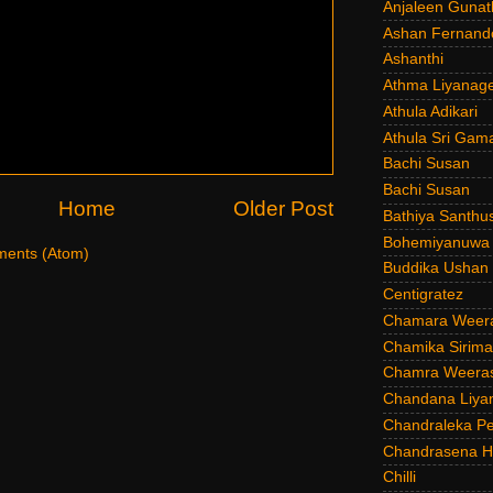
Anjaleen Gunat
Ashan Fernand
Ashanthi
Athma Liyanag
Athula Adikari
Athula Sri Gam
Bachi Susan
Bachi Susan
Home
Older Post
Bathiya Santhu
Bohemiyanuwa
ents (Atom)
Buddika Ushan
Centigratez
Chamara Weer
Chamika Sirim
Chamra Weeras
Chandana Liya
Chandraleka Pe
Chandrasena He
Chilli