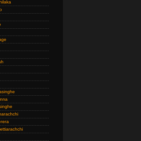
hilaka
o
e
age
sh
asinghe
anna
inghe
narachchi
rera
ttiarachchi