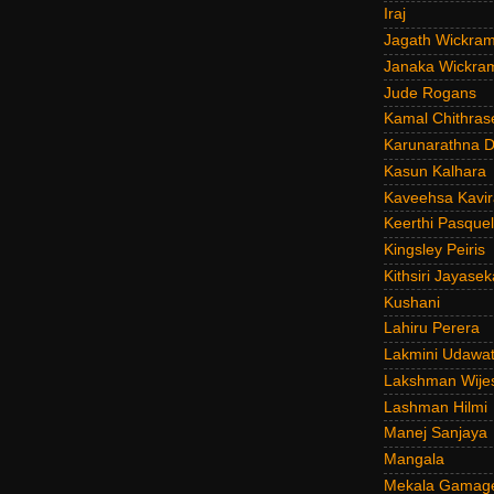
Iraj
Jagath Wickra
Janaka Wickra
Jude Rogans
Kamal Chithras
Karunarathna D
Kasun Kalhara
Kaveehsa Kavir
Keerthi Pasquel
Kingsley Peiris
Kithsiri Jayasek
Kushani
Lahiru Perera
Lakmini Udawat
Lakshman Wije
Lashman Hilmi
Manej Sanjaya
Mangala
Mekala Gamag