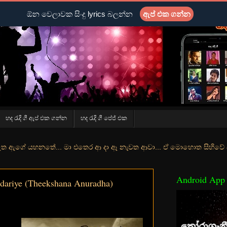
ඕන වෙලාවක සිංදු lyrics බලන්න
ඇප් එක ගන්න
හද රැදි ගී ඇප් එක ගන්න
හද රැදි ගී පේජ් එක
ේ... මා එතෙර ආ දා ඈ නැවත ආවා... ඒ මොහොත සිහිවේ අද වගේ... මා හා තුරු
Android App
ariye (Theekshana Anuradha)