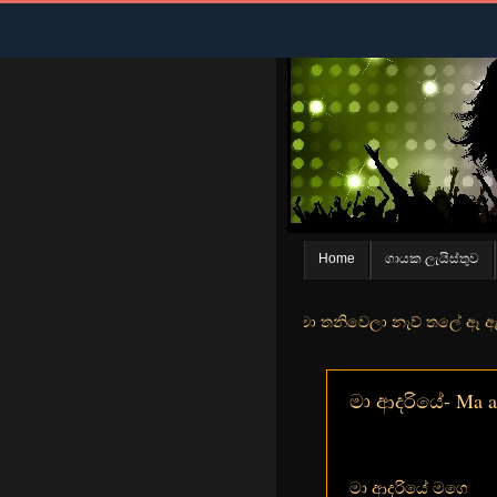
Home
ගායක ලැයිස්තුව
් මුහුදු තීරේ ගල් මල් පිපුන යායේ මා තනිවෙලා නැව් තලේ ඈ ඇත ඇගේ යහනත
මා ආදරියේ- Ma ad
මා ආදරියේ මගෙ