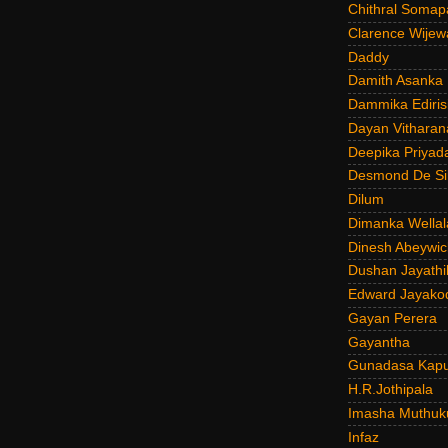
Chithral Somap
Clarence Wijew
Daddy
Damith Asanka
Dammika Ediris
Dayan Vitharan
Deepika Priyad
Desmond De Si
Dilum
Dimanka Wellal
Dinesh Abeywi
Dushan Jayathi
Edward Jayako
Gayan Perera
Gayantha
Gunadasa Kap
H.R.Jothipala
Imasha Muthuk
Infaz