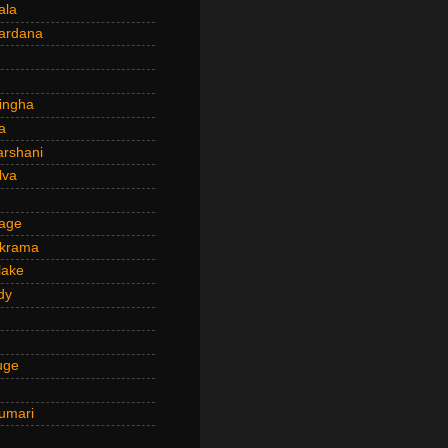
ala
ardana
ingha
a
arshani
lva
age
ckrama
lake
dy
uge
umari