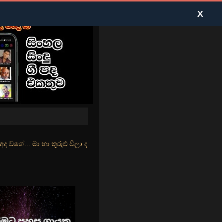
X
ළු වීලා දෑසේ කදුළු බීලා රහසේ සුසුම් ලෑ හඩ ඇසේ... නිල්වන් මුහුදු තීර