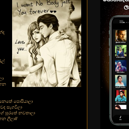
න්ද
ල්
ලා
අගන
ෙනෙතේ පොපියාලා
නවද සැගවීලා
ේ සුරතේ නවතාලා
ගන ලීලා//