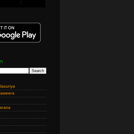
න
asuriya
laweera
arana