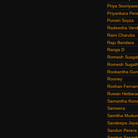
Priya Sooriyas
Priyankara Per
Punsiri Soyza
Radeesha Van
Raini Charuka
Raju Bandara
Ranga D
Romesh Suagat
Romesh Sugath
Rookantha Guna
Rooney
Roshan Fernan
Ruwan Hettiara
Samantha Kona
Sameera
Samitha Mudun
Sandeepa Jayal
Sandun Perera
Sandun Sasank