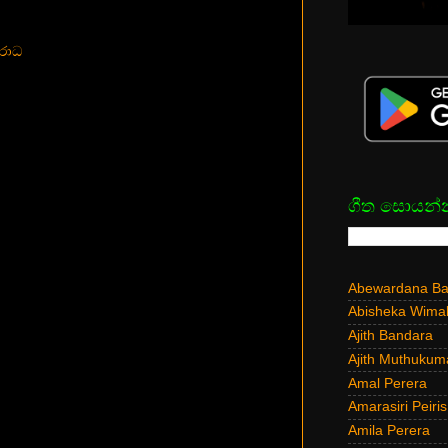
රාධ
ගීත සොයන්
Abewardana Bal
Abisheka Wima
Ajith Bandara
Ajith Muthukum
Amal Perera
Amarasiri Peiris
Amila Perera