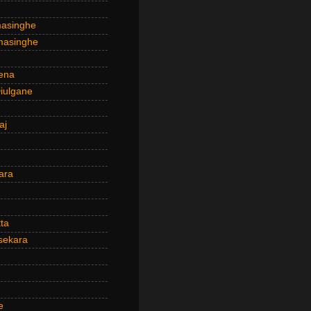
masinghe
masinghe
ena
iulgane
aj
ara
ta
sekara
e