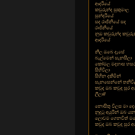
ආදරියේ
කවුරුන්ද සුකුමාල
සුන්දරියේ
සද රාජිනියේ සද
රාජිනියේ
නුඔ කවුරුන්ද කවුරු
ආදරියේ
නීල ඔබෙ දෑසේ
බැල්මෙන් සැනසීලා
කෝමල මදහාස හසරැ
සිහිවීලා
සිහින දකිමින්
සැනසෙන්නේ තනිවී
කවුද ඔබ කවුද සුර 
ලීලා//
නොසිතු විලස මා ද
නුදුටූ අයුරින් ඔබ ය
ලොවම ගෙනවිත් මග
කවුද ඔබ කවුද සුර අ