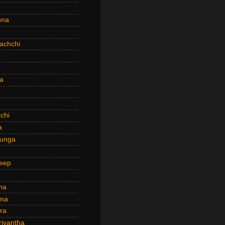
hna
achchi
a
chi
a
hunga
eep
ha
ana
ra
riyantha