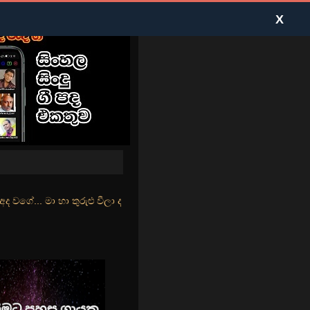
X
ුළු වීලා දෑසේ කදුළු බීලා රහසේ සුසුම් ලෑ හඩ ඇසේ... නිල්වන් මුහුදු තී