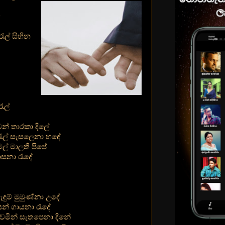
ේ
රැල් සිහින
රැල්
න් තාරකා දිලේ
සරැල් සැසලෙනා හඳේ
ල් මාලතී පිපේ
ාසනා රැදේ
ැඳුම් මුමුණ්නා උදේ
න් ගායනා රැදේ
නිවමින් සැතපෙනා දිනේ