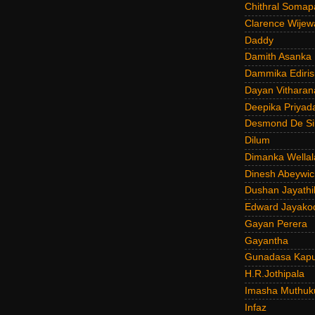
Chithral Somap
Clarence Wijew
Daddy
Damith Asanka
Dammika Ediris
Dayan Vitharan
Deepika Priyad
Desmond De Si
Dilum
Dimanka Wellal
Dinesh Abeywi
Dushan Jayathi
Edward Jayako
Gayan Perera
Gayantha
Gunadasa Kap
H.R.Jothipala
Imasha Muthuk
Infaz