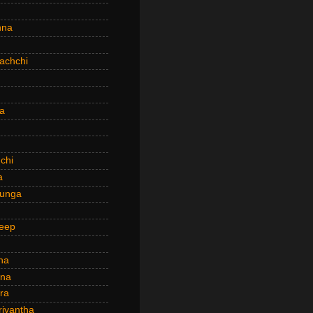
hna
achchi
a
chi
a
hunga
eep
ha
ana
ra
riyantha