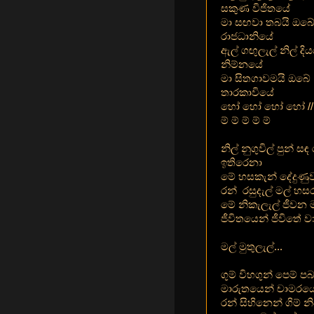
සකුණ විජිතයේ
මා සඟවා තබයි ඔබ
රාජධානියේ
ඇල් ගඟුලැල් නිල් දිය
නිම්නයේ
මා සිතගාවමයි ඔබේ
තාරකාවියේ
හෝ හෝ හෝ හෝ //
ම් ම් ම් ම් ම්
නිල් නුගුවිල් පුන් සඳ 
ඉතිරෙනා
මේ හසකැන් දේදුණුව
රන් රසුදැල් මල් හ
මේ නිකැලැල් ජීවන ම
ජීවිතයෙන් ජීවිතේ ව
මල් මුතුලැල්...
ගුම් විහගුන් පෙම් පබ
මාරුතයෙන් චාමරයෙ
රන් සිහිනෙන් ගිම් 