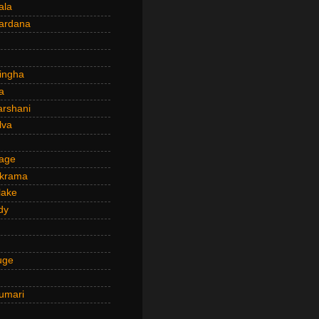
ala
ardana
ingha
a
arshani
lva
age
ckrama
lake
dy
uge
umari