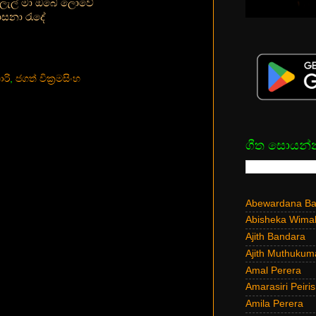
ුලැල් මා ඔබේ ලොවේ
ාසනා රැදේ
රි
,
ජගත් වික්‍රමසිංහ
ගීත සොයන්
Abewardana Bal
Abisheka Wima
Ajith Bandara
Ajith Muthukum
Amal Perera
Amarasiri Peiris
Amila Perera