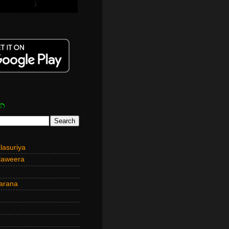
න
asuriya
laweera
arana