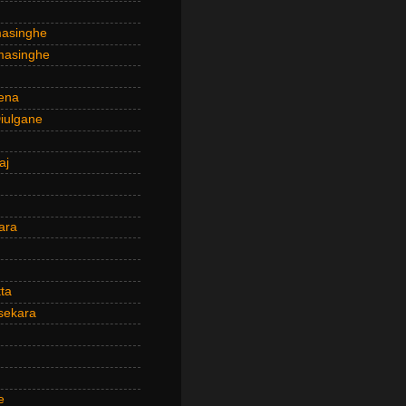
masinghe
masinghe
ena
iulgane
aj
ara
ta
sekara
e