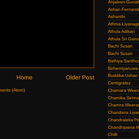
Anjaleen Gunat
Ashan Fernand
Ashanthi
Athma Liyanag
Athula Adikari
Athula Sri Gam
Bachi Susan
Bachi Susan
Bathiya Santhu
Bohemiyanuwa
Buddika Ushan
Home
Older Post
Centigratez
ents (Atom)
Chamara Weer
Chamika Sirim
Chamra Weeras
Chandana Liya
Chandraleka Pe
Chandrasena He
Chilli