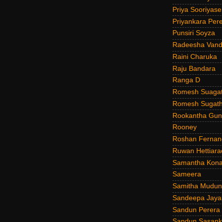
Priya Sooriyas
Priyankara Per
Punsiri Soyza
Radeesha Van
Raini Charuka
Raju Bandara
Ranga D
Romesh Suagat
Romesh Sugath
Rookantha Guna
Rooney
Roshan Fernan
Ruwan Hettiara
Samantha Kona
Sameera
Samitha Mudun
Sandeepa Jayal
Sandun Perera
Sandun Sasank