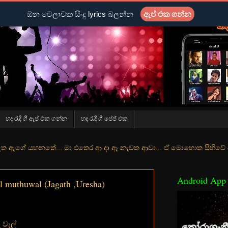
ඕන වෙලාවක සිංදු lyrics බලන්න
ඇප් එක ගන්න
හද රැදි ගී ඇප් එක ගන්න
හද රැදි ගී පේජ් එක
ේ... මා එතෙර ආ දා ඈ නැවත ආවා... ඒ මොහොත සිහිවේ අද වගේ... මා හා තුර
Android App
l muthuwal (Jagath ,Uresha)
ු වැල්