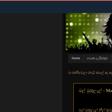
Home
ගායක ලැයිස්තුව
න් මුහුදු තීරේ ගල් මල් පිපුන යායේ මා තනිවෙලා නැව් තලේ ඈ ඇත ඇගේ යහනත
මල් මුතුලැල් - Ma
මල් මුතුලැල් නිල් තුර