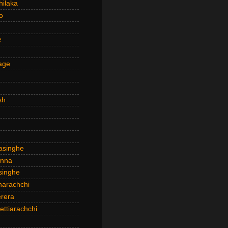
hilaka
o
e
age
sh
asinghe
anna
inghe
narachchi
rera
ttiarachchi