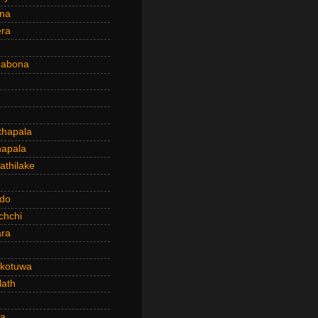
ena
era
dabona
hapala
apala
thilake
do
chchi
ra
kotuwa
ath
a