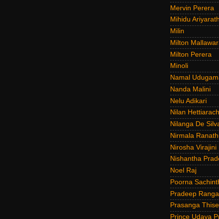
Mervin Perera
Mihidu Ariyarat
Milin
Milton Mallawar
Milton Perera
Minoli
Namal Udugam
Nanda Malini
Nelu Adikari
Nilan Hettiarach
Nilanga De Silv
Nirmala Ranat
Nirosha Virajini
Nishantha Prad
Noel Raj
Poorna Sachint
Pradeep Rang
Prasanga Thise
Prince Udaya P