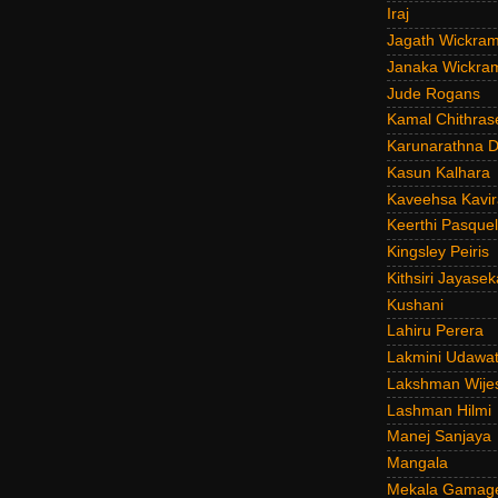
Iraj
Jagath Wickra
Janaka Wickra
Jude Rogans
Kamal Chithras
Karunarathna D
Kasun Kalhara
Kaveehsa Kavir
Keerthi Pasquel
Kingsley Peiris
Kithsiri Jayasek
Kushani
Lahiru Perera
Lakmini Udawat
Lakshman Wije
Lashman Hilmi
Manej Sanjaya
Mangala
Mekala Gamag