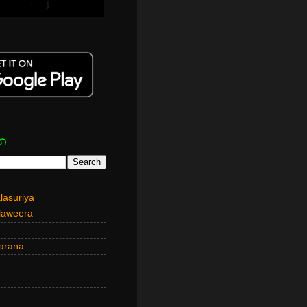
න
asuriya
laweera
arana