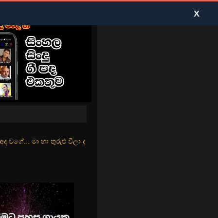
X
ුළු වීලා දෑසේ කදුළු බීලා රහසේ සුසුම් ලෑ හඩ ඇසේ... නිල්වන් මුහුදු තී