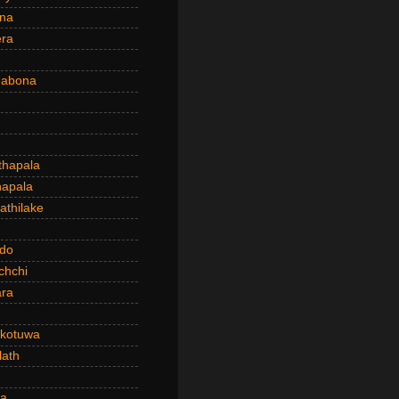
ena
era
dabona
hapala
apala
thilake
do
chchi
ra
kotuwa
ath
a