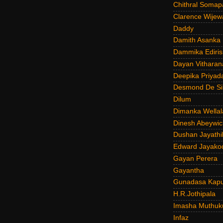
Chithral Somap
Clarence Wijew
Daddy
Damith Asanka
Dammika Ediris
Dayan Vitharan
Deepika Priyad
Desmond De Si
Dilum
Dimanka Wellal
Dinesh Abeywi
Dushan Jayathi
Edward Jayako
Gayan Perera
Gayantha
Gunadasa Kap
H.R.Jothipala
Imasha Muthuk
Infaz