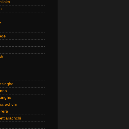
hilaka
o
e
age
sh
asinghe
anna
inghe
narachchi
rera
ttiarachchi