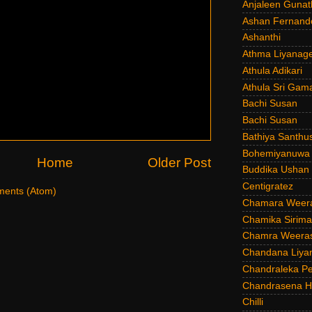
Anjaleen Gunat
Ashan Fernand
Ashanthi
Athma Liyanag
Athula Adikari
Athula Sri Gam
Bachi Susan
Bachi Susan
Bathiya Santhu
Bohemiyanuwa
Home
Older Post
Buddika Ushan
Centigratez
ents (Atom)
Chamara Weer
Chamika Sirim
Chamra Weeras
Chandana Liya
Chandraleka Pe
Chandrasena He
Chilli