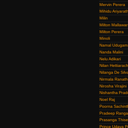
Mervin Perera
Mihidu Ariyarat
Milin
Milton Mallawar
Milton Perera
Minoli
Namal Udugam
Nanda Malini
Nelu Adikari
Nilan Hettiarach
Nilanga De Silv
Nirmala Ranat
Nirosha Virajini
Nishantha Prad
Noel Raj
Poorna Sachint
Pradeep Rang
Prasanga Thise
Prince Udaya P