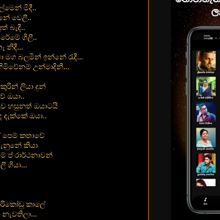
්මෙන් මිදී..
නේ වෙලී..
් බැදී..
රේමේ ගිලී..
 නිදී...
 මග බලමින් ඉන්නේ රැදී...
මිවේනම් උන්මාදිනී...
රින් ලියා දුන්
ේ ඔයා..
ව හසුනත් ඔයාටයි
ද දැක්කේ ඔයා..
ඒ පෙම් කතාවේ
ැනුනේ කියා
ේ ප් රාර්ථනාවන්
ී ගියා...
කිරිකෝඩු කාලේ
නැවතිලා...