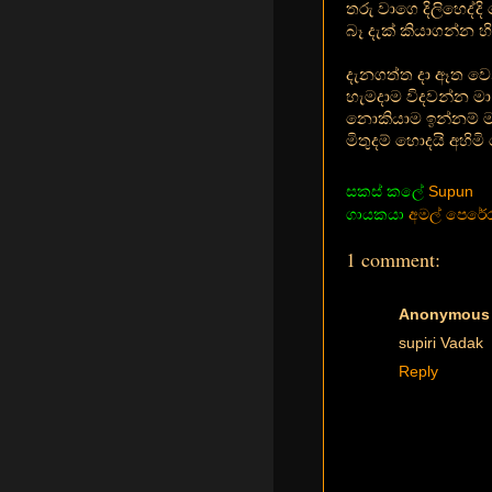
තරු වාගෙ දිලිහෙද්ද
බෑ දැක් කියාගන්න හ
දැනගත්ත දා ඈත වෙන්
හැමදාම විදවන්න මා 
නොකියාම ඉන්නම් මග
මිතුදම් හොදයි අහිම
සකස් කලේ
Supun
ගායකයා
අමල් පෙරේර
1 comment:
Anonymous
supiri Vadak
Reply