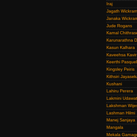
Iraj
Jagath Wickra
Janaka Wickra
Jude Rogans
Kamal Chithras
Karunarathna D
Kasun Kalhara
Kaveehsa Kavir
Keerthi Pasquel
Kingsley Peiris
Kithsiri Jayasek
Kushani
Lahiru Perera
Lakmini Udawat
Lakshman Wije
Lashman Hilmi
Manej Sanjaya
Mangala
Mekala Gamag