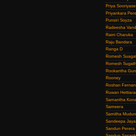
Priya Sooriyas
Priyankara Per
Punsiri Soyza
Radeesha Van
Raini Charuka
Raju Bandara
Ranga D
Romesh Suagat
Romesh Sugath
Rookantha Guna
Rooney
Roshan Fernan
Ruwan Hettiara
Samantha Kona
Sameera
Samitha Mudun
Sandeepa Jayal
Sandun Perera
Sandun Sasank