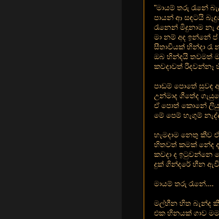
"මායම් තරු රෑනේ බැල
පායන් ආ සඳටයි බැදු
රෑනෙන් මිදුනාම නැ අත
මා නම් අද ඉන්නේ ප් 
සීතාවියක් හින්දා රෑ නෑ
ඔබ හින්දයි තවමත් මා
කවදාවත් රිදවන්නෑ හි
පාඩම් පොතේ සුවඳ අකු
උන්මාද ගීතේද ගැයුව
ඒ පොත් කොනේ ලියු
මේ පෙම් හැගුම් නැද්
හැමදාම නෙතු කීව 
හිතවත් කමක් නේද ද
කවදා ද ඉටුවන්නෙ ම
දුක් ගින්දරේ හීන ඇවිල
මායම් තරු රෑනේ....
මල්හීන හිත බැන්ද 
එක හිනයක් ගාව මම 