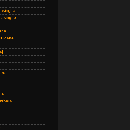
masinghe
masinghe
ena
iulgane
aj
ara
ta
sekara
e