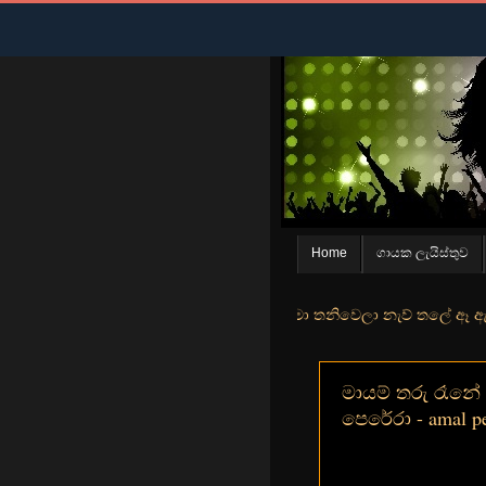
Home
ගායක ලැයිස්තුව
න් මුහුදු තීරේ ගල් මල් පිපුන යායේ මා තනිවෙලා නැව් තලේ ඈ ඇත ඇගේ යහන
මායම් තරු රෑනේ 
පෙරේරා - amal pe