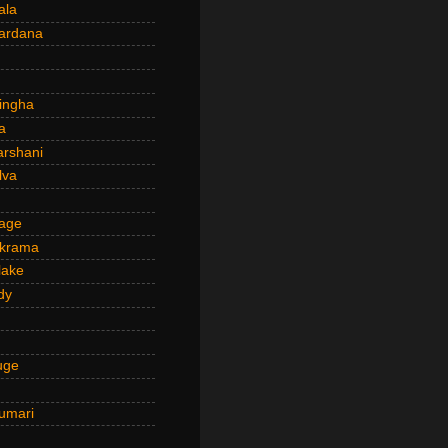
ala
ardana
ingha
a
arshani
lva
age
ckrama
lake
dy
uge
umari