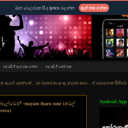
ඕන වෙලාවක සිංදු lyrics බලන්න
ඇප් එක ගන්න
හද රැදි ගී ඇප් එක ගන්න
හද රැදි ගී පේජ් එක
තේ... මා එතෙර ආ දා ඈ නැවත ආවා... ඒ මොහොත සිහිවේ අද වගේ... මා හා තුර
Android App
බැල්මෙන් -mayam tharu rane (අමල්
rera)