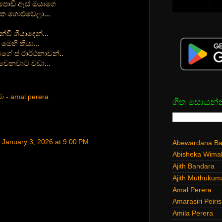
ි පොඩි ඇස් ඔයාගෙ
ිත ගොළුවෙලා...
වී ගියාදෙන්...
මෙහි තියා...
ේ ප් රාර්ථනාවන්..
ි වෙනවාට වඩා...
ා - amal perera
ගීත සොයන්
January 3, 2026 at 9:00 PM
Abewardana Bal
Abisheka Wima
Ajith Bandara
Ajith Muthukum
Amal Perera
Amarasiri Peiris
Amila Perera