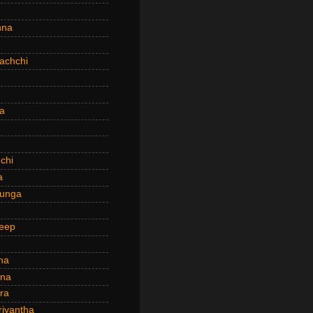
hna
achchi
a
chi
a
hunga
eep
ha
ana
ra
riyantha