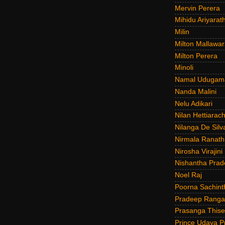
Mervin Perera
Mihidu Ariyarat
Milin
Milton Mallawar
Milton Perera
Minoli
Namal Udugam
Nanda Malini
Nelu Adikari
Nilan Hettiarach
Nilanga De Silv
Nirmala Ranat
Nirosha Virajini
Nishantha Prad
Noel Raj
Poorna Sachint
Pradeep Rang
Prasanga Thise
Prince Udaya P