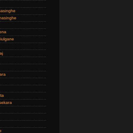
masinghe
masinghe
ena
iulgane
aj
ara
ta
sekara
e