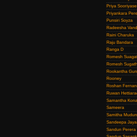
Priya Sooriyas
Priyankara Per
Punsiri Soyza
Radeesha Van
Raini Charuka
Raju Bandara
Ranga D
Romesh Suagat
Romesh Sugath
Rookantha Guna
Rooney
Roshan Fernan
Ruwan Hettiara
Samantha Kona
Sameera
Samitha Mudun
Sandeepa Jayal
Sandun Perera
Sandun Sasank