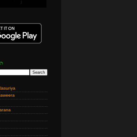
න
asuriya
laweera
arana