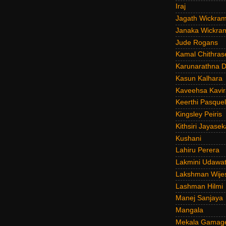
Iraj
Jagath Wickra
Janaka Wickra
Jude Rogans
Kamal Chithras
Karunarathna D
Kasun Kalhara
Kaveehsa Kavir
Keerthi Pasquel
Kingsley Peiris
Kithsiri Jayasek
Kushani
Lahiru Perera
Lakmini Udawat
Lakshman Wije
Lashman Hilmi
Manej Sanjaya
Mangala
Mekala Gamag