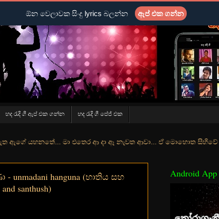
ඕන වෙලාවක සිංදු lyrics බලන්න
ඇප් එක ගන්න
හද රැදි ගී ඇප් එක ගන්න
හද රැදි ගී පේජ් එක
තේ... මා එතෙර ආ දා ඈ නැවත ආවා... ඒ මොහොත සිහිවේ අද වගේ... මා හා තුර
Android App
ා - unmadani hanguna (භාතිය සහ
a and santhush)