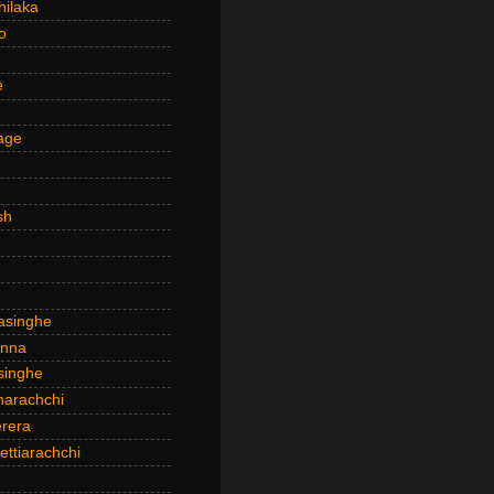
hilaka
o
e
age
sh
asinghe
anna
inghe
narachchi
rera
ttiarachchi