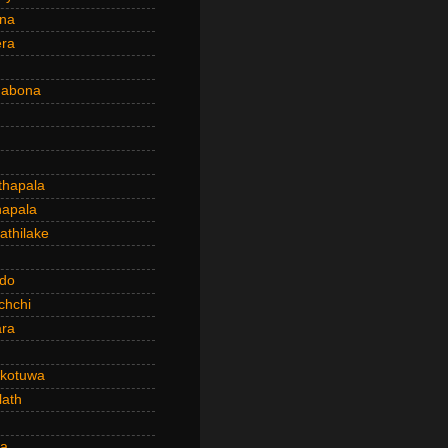
ena
era
dabona
hapala
apala
thilake
do
chchi
ra
kotuwa
ath
a