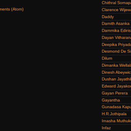
Chithral Somap
ents (Atom)
Clarence Wijew
Daddy
Damith Asanka
Dammika Ediris
Dayan Vitharan
Deepika Priyad
Desmond De Si
Dilum
Dimanka Wellal
Dinesh Abeywi
Dushan Jayathi
Edward Jayako
Gayan Perera
Gayantha
Gunadasa Kap
H.R.Jothipala
Imasha Muthuk
Infaz