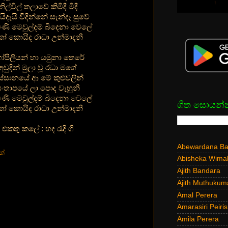
නිල්විල් තලාවේ කිමිදී මිදී
ිදැයි විදින්නේ සැන්දෑ සුවේ
ිණි මෙවුල්දම් බිදෙනා වෙලේ
ෝ කොයිද රාධා උන්මාදනී
පීලියන් හා යමුනා තෙරේ
අවුදින් මුලා වූ රධා මගේ
ස්සානයේ ආ මේ කුළුවලින්
ංතාපයේ ලා පොද වෑහුනී
ිණි මෙවුල්දම් බිදෙනා වෙලේ
ගීත සොයන්
ෝ කොයිද රාධා උන්මාදනී
එකතු කලේ : හද රැදි ගී
Abewardana Bal
ශ්
Abisheka Wima
Ajith Bandara
Ajith Muthukum
Amal Perera
Amarasiri Peiris
Amila Perera