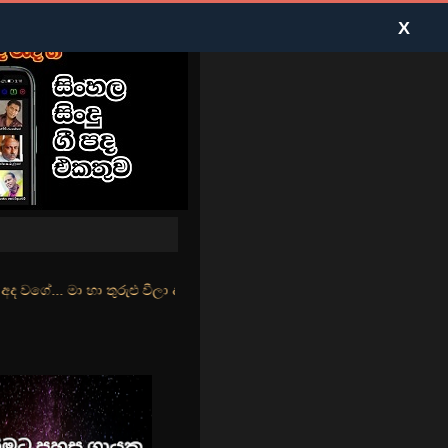
X
ුළු වීලා දෑසේ කදුළු බීලා රහසේ සුසුම් ලෑ හඩ ඇසේ... නිල්වන් මුහුදු තී