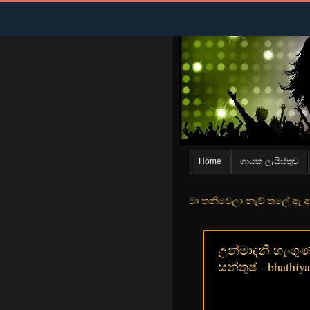
Home
ගායක ලැයිස්තුව
න් මුහුදු තීරේ ගල් මල් පිපුන යායේ මා තනිවෙලා නැව් තලේ ඈ ඇත ඇගේ යහන
උන්මාදනී හැංගුණ
සන්තුෂ් - bhathiy