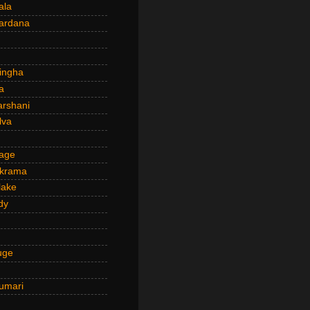
ala
ardana
ingha
a
arshani
lva
age
ckrama
lake
dy
uge
umari