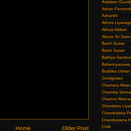
Anjaleen Gunat
Ashan Fernand
Ashanthi
Athma Liyanag
Athula Adikari
Athula Sri Gam
Bachi Susan
Bachi Susan
Bathiya Santhu
Bohemiyanuwa
Buddika Ushan
Centigratez
Chamara Weer
Chamika Sirim
Chamra Weeras
Chandana Liya
Chandraleka Pe
Chandrasena He
Chilli
Home
Older Post