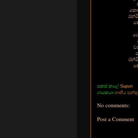
කොය
රන්ම
ක
ගෝ
ව
ස
රන්ම
ක
සකස් කලේ
Supun
ගායකයා
භාතිය සන්තු
No comments:
Post a Comment