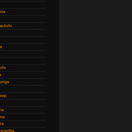
hna
achchi
a
chi
a
hunga
eep
ha
ana
ra
riyantha