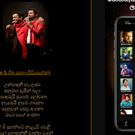
 n S ගීත සදහා පිවිසෙන්න)
උන්මාදනී හැංගුණා
අනුරාග දෑසින් බලා
සොඳුරුයි සුපෙම් ලෝචනා
නෑසෙයි නුඹේ ගායනා
දෙනුවන් සෙවූ අංගනා
රාධා මගේ අංජනා
් මී සුගන්ධේ නැළැවී වෙළී
වැල් ගොතන්නී වෘන්දා වනේ