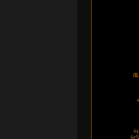
(B
මල
මල්